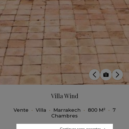
Villa Wind
Vente
•
Villa
•
Marrakech
•
800 M²
•
7
Chambres
Continuer sans accepter