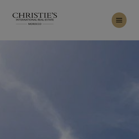
Panneau de gestion des cookies
Accueil
>
Ventes
>
Acheter Villa 18 pièces 800 m² Marrakech