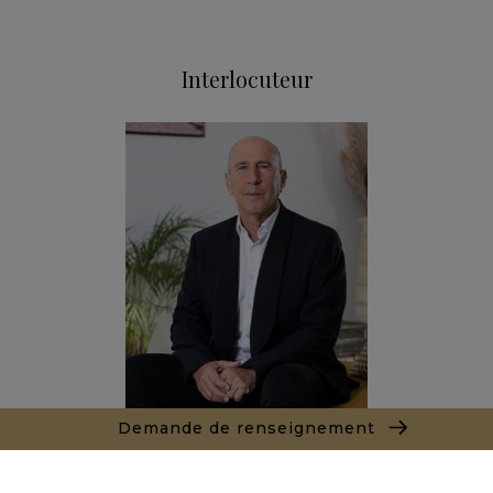
Interlocuteur
Demande de renseignement
Marc LEON
+212661550905