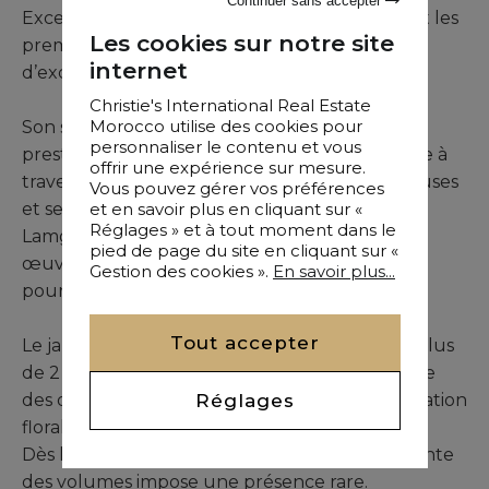
Excellence, distinction et harmonie : telles sont les
Les cookies sur notre site
premières impressions que suscite cette villa
internet
d’exception.
Christie's International Real Estate
Morocco utilise des cookies pour
Son style architectural rend hommage au
personnaliser le contenu et vous
prestigieux Palais Rhoul de Marrakech, célèbre à
offrir une expérience sur mesure.
travers le monde pour ses colonnes majestueuses
Vous pouvez gérer vos préférences
et en savoir plus en cliquant sur «
et ses volumes généreux. L’architecte Aziz
Réglages » et à tout moment dans le
Lamghari s’est inspiré des lignes fortes de ses
pied de page du site en cliquant sur «
œuvres majeures, notamment le Palais Rhoul,
Gestion des cookies ».
En savoir plus...
pour concevoir cette propriété remarquable.
Tout accepter
Le jardin, véritable écrin luxuriant, s’étale sur plus
de 2 hectares au cœur de la Palmeraie. Il abrite
Réglages
des oliviers centenaires, une abondante végétation
florale et une diversité d’arbres fruitiers.
Dès l’entrée franchie, la hauteur impressionnante
des volumes impose une présence rare.