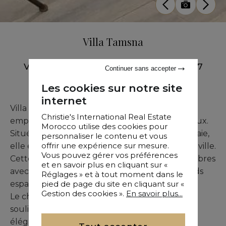
Villa Tamsna
Vente
•
Villa
•
Marrakech
•
980 M²
•
7
Continuer sans accepter
Chambres
Les cookies sur notre site
internet
Villa Tamsna offre une parfaite alliance entre
Christie's International Real Estate
emplacement d’exception et volumes généreux.
Morocco utilise des cookies pour
Située dans un cadre prestigieux de la Palmeraie,
personnaliser le contenu et vous
offrir une expérience sur mesure.
elle est facilement accessible depuis le centre-ville.
Vous pouvez gérer vos préférences
Cette demeure se distingue par ses sept chambres
et en savoir plus en cliquant sur «
avec salle de bains privative, ainsi que ses grands
Réglages » et à tout moment dans le
pied de page du site en cliquant sur «
espaces de réception lumineux.
Gestion des cookies ».
En savoir plus...
Le choix minutieux des matériaux de qualité
souligne son architecture contemporaine et
élégante. La clarté naturelle et la fluidité des