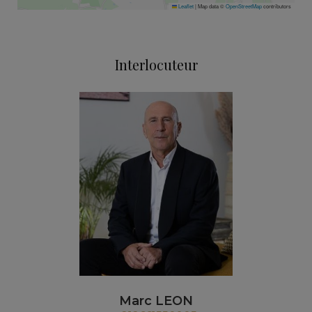
Leaflet
|
Map data ©
OpenStreetMap
contributors
Interlocuteur
Marc LEON