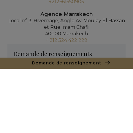
+212661550905
Agence Marrakech
Local n° 3, Hivernage, Angle Av. Moulay El Hassan
et Rue Imam Chafii
40000 Marrakech
+ 212 524 422 229
Demande de renseignements
Demande de renseignement