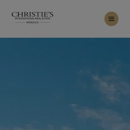
Panneau de gestion des cookies
Accueil
>
Ventes
>
Acheter Villa 15 pièces 980 m² Marrakech