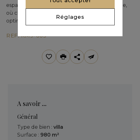
Tout accepter
espaces contribuent à une atmosphère raffinée,
où chaque détail a été pensé pour un confort
Réglages
optimal.
REF. KM9-663
A savoir ...
Général
Type de bien :
villa
Surface :
980 m²