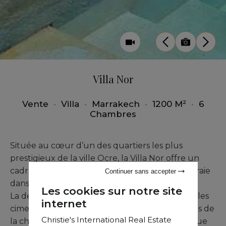
Villa Nor
Vente
•
Villa
•
Marrakech
•
1200 M²
•
6
Chambres
Située au cœur d’un des quartiers les plus
prestigieux de la ville Ocre, la Villa Nor offre un
cadre calme et reposant au cœur de la palmeraie
Continuer sans accepter
dans la zone Bab Atlas.
Les cookies sur notre site
La demeure offre une vue exceptionnelle sur les
internet
cimes enneigées de l'Atlas et sur les montagnes de
Christie's International Real Estate
la chaîne des Jebilates, ce qui lui octroie une vue