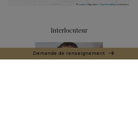
Leaflet
|
Map data ©
OpenStreetMap
contributors
Interlocuteur
Demande de renseignement
Alexandre BANNAN