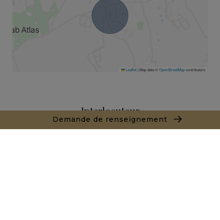
Leaflet
|
Map data ©
OpenStreetMap
contributors
Interlocuteur
Demande de renseignement