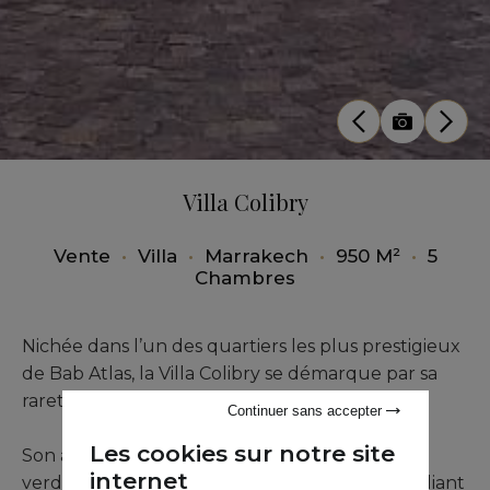
Villa Colibry
Vente
•
Villa
•
Marrakech
•
950 M²
•
5
Chambres
Nichée dans l’un des quartiers les plus prestigieux
de Bab Atlas, la Villa Colibry se démarque par sa
rareté et son élégance.
Continuer sans accepter
Les cookies sur notre site
Son architecture imposante et ses extérieurs
internet
verdoyants créent une atmosphère sereine, alliant