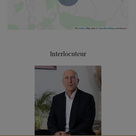
Leaflet
|
Map data ©
OpenStreetMap
contributors
Interlocuteur