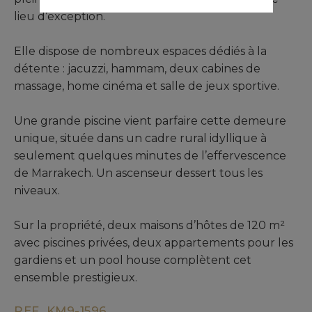
lieu d’exception.
Elle dispose de nombreux espaces dédiés à la
détente : jacuzzi, hammam, deux cabines de
massage, home cinéma et salle de jeux sportive.
Une grande piscine vient parfaire cette demeure
unique, située dans un cadre rural idyllique à
seulement quelques minutes de l’effervescence
de Marrakech. Un ascenseur dessert tous les
niveaux.
Sur la propriété, deux maisons d’hôtes de 120 m²
avec piscines privées, deux appartements pour les
gardiens et un pool house complètent cet
ensemble prestigieux.
REF. KM9-1596