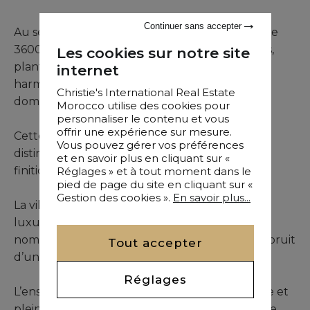
Continuer sans accepter
Au sein de la Palmeraie, ce somptueux palais de
3600 m² s’inscrit dans un jardin de 2,3 hectares,
Les cookies sur notre site
planté de palmiers majestueux qui entourent
internet
harmonieusement les différents bâtiments du
Christie's International Real Estate
domaine.
Morocco utilise des cookies pour
personnaliser le contenu et vous
offrir une expérience sur mesure.
Cette propriété unique et prestigieuse se
Vous pouvez gérer vos préférences
distingue par ses vastes espaces de vie et ses
et en savoir plus en cliquant sur «
finitions haut de gamme.
Réglages » et à tout moment dans le
pied de page du site en cliquant sur «
Gestion des cookies ».
En savoir plus...
La villa principale se compose de 9 suites
luxueuses et spacieuses, accompagnées de
nombreux salons raffinés où résonne le doux bruit
Tout accepter
d’une fontaine.
Réglages
L’ensemble dégage une atmosphère naturelle et
pleine de charme, en parfaite harmonie avec ce