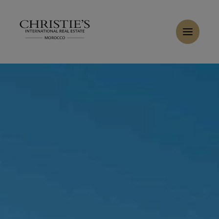
Panneau de gestion des cookies
Accueil
>
Ventes
>
Acheter Villa 19 pièces 3600 m² Marrakech