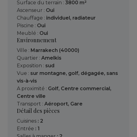
Surface du terrain :
3800 m²
Ascenseur :
Oui
Chauffage :
individuel
,
radiateur
Piscine :
Oui
Meublé :
Oui
Environnement
Ville :
Marrakech (40000)
Quartier :
Amelkis
Exposition :
sud
Vue :
sur montagne
,
golf
,
dégagée
,
sans
vis-à-vis
A proximité :
Golf
,
Centre commercial
,
Centre ville
Transport :
Aéroport
,
Gare
Détail des pièces
cuisines
: 2
entrée
: 1
salles à manger
: 2