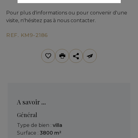
Pour plus d'informations ou pour convenir d'une
visite, n'hésitez pas à nous contacter.
REF. KM9-2186
A savoir ...
Général
Type de bien :
villa
Surface :
3800 m²