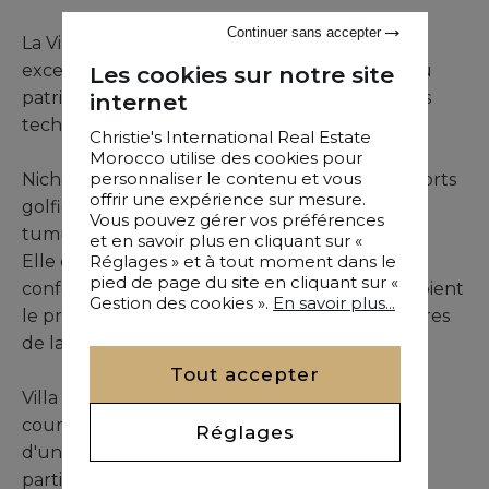
Continuer sans accepter
La Villa Alba est une propriété unique et
exceptionnelle, inspirée par l'infinie richesse du
Les cookies sur notre site
patrimoine marocain et l'étude minutieuse des
internet
techniques traditionnelles.
Christie's International Real Estate
Morocco utilise des cookies pour
personnaliser le contenu et vous
Nichée au coeur d'un des plus prestigieux resorts
offrir une expérience sur mesure.
golfiques de la ville, à quelques minutes des
Vous pouvez gérer vos préférences
tumultes de Marrakech.
et en savoir plus en cliquant sur «
Réglages » et à tout moment dans le
Elle est l'accord parfait entre grand luxe et
pied de page du site en cliquant sur «
confort. Sa construction et son design lui octroient
Gestion des cookies ».
En savoir plus...
le prestige et le luxe des plus grandes demeures
de la ville ocre.
Tout accepter
Villa Alba se dessine à la perfection grâce à ses
courbes arabo-andalouses et s'articule autour
Réglages
d'une imposante cour qui ont vu défiler une
partie de notre histoire.