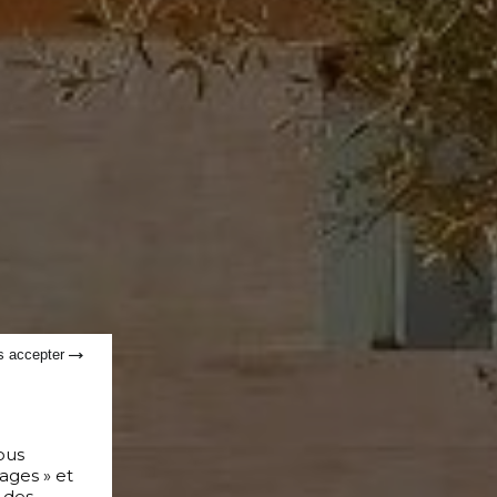
s accepter
ous
ages » et
 des