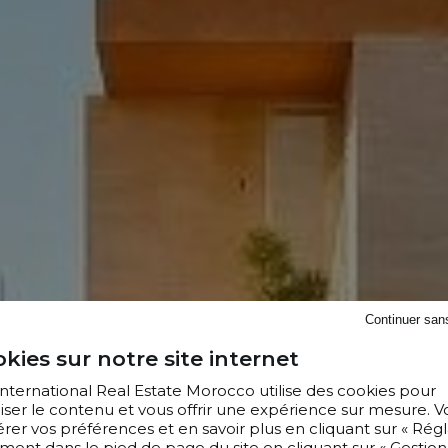
Continuer san
kies sur notre site internet
 International Real Estate Morocco utilise des cookies pour
iser le contenu et vous offrir une expérience sur mesure. V
er vos préférences et en savoir plus en cliquant sur « Régl
ment dans le pied de page du site en cliquant sur « Gestion