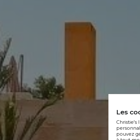
Les coo
Christie's
personnal
pouvez gér
à tout mo