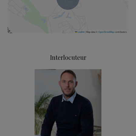
Leaflet
|
Map data ©
OpenStreetMap
contributors
Interlocuteur