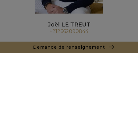
Joël LE TREUT
+212662890844
Agence Marrakech
Demande de renseignement
Local n° 3, Hivernage, Angle Av. Moulay El Hassan
et Rue Imam Chafii
40000 Marrakech
+ 212 524 422 229
Demande de renseignements