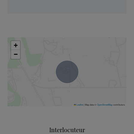
+
−
Leaflet
|
Map data ©
OpenStreetMap
contributors
Interlocuteur