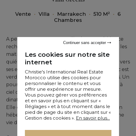
Vente
•
Villa
•
Marrakech
•
510 M²
•
6
Chambres
A peine 20mns su centre ville dans un résidence
Continuer sans accepter
recherchée, cette Villa est une villa de luxe ou les
Les cookies sur notre site
maitres mots sont confort, soleil, luminosité et
internet
quiétude. Toutes les réceptions sont tournées vers
ses espaces verts et sa piscine chauffée. Le parc est
Christie's International Real Estate
verdoyant et abrite d'impressionnants palmiers. Un
Morocco utilise des cookies pour
personnaliser le contenu et vous
poumon végétal intérieur sous forme de patio à
offrir une expérience sur mesure.
ciel ouvert scinde les réceptions et la cuisine
Vous pouvez gérer vos préférences
dinatoire.
et en savoir plus en cliquant sur «
Réglages » et à tout moment dans le
Elle dispose de 5 suites avec terrasses offrant un
pied de page du site en cliquant sur «
hébergement spacieux et confortable pour une
Gestion des cookies ».
En savoir plus...
vie de famille.