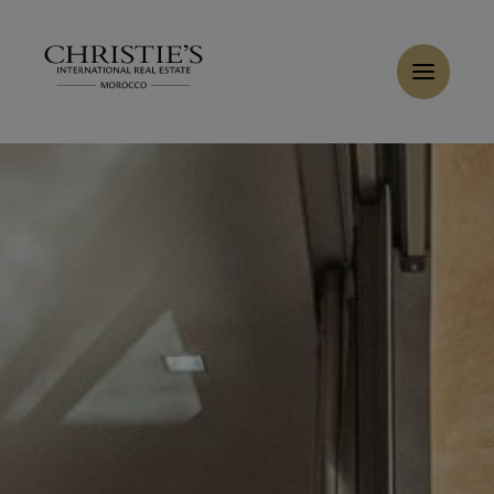
Panneau de gestion des cookies
Accueil
>
Ventes
>
Acheter Villa 11 pièces 510 m² Marrakech