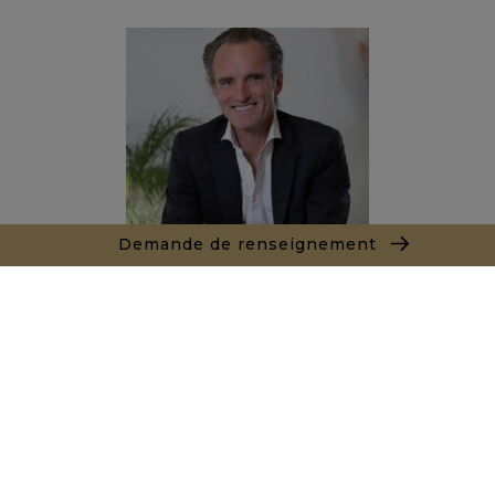
Demande de renseignement
Alexandre BANNAN
Agent commercial
+212681222701
Agence Marrakech
Local n° 3, Hivernage, Angle Av. Moulay El Hassan