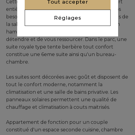
Tout accepter
Cette villa spacieuse dispose d'une salle de sport
entièrement équipée pour répondre à tous vos
besoins en matière d'exercice physique. En plus de
Réglages
la salle de sport, la villa dispose également d'un
hammam privé pour vous permettre de vous
détendre et de vous ressourcer. Dans le parc, une
suite royale type tente berbère tout confort
constitue une 6eme suite ainsi qu'un bureau-
chambre.
Les suites sont décorées avec goût et disposent de
tout le confort moderne, notamment la
climatisation et une salle de bains privative. Les
panneaux solaires permettent une qualité de
chauffage et climatisation à couts maitrisés.
Appartement de fonction pour un couple
constitué d'un espace seconde cuisine, chambre