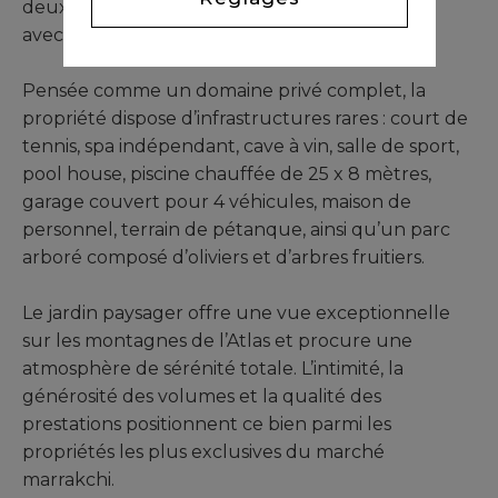
deux suites additionnelles ainsi qu’une cuisine
avec ses espaces techniques.
Pensée comme un domaine privé complet, la
propriété dispose d’infrastructures rares : court de
tennis, spa indépendant, cave à vin, salle de sport,
pool house, piscine chauffée de 25 x 8 mètres,
garage couvert pour 4 véhicules, maison de
personnel, terrain de pétanque, ainsi qu’un parc
arboré composé d’oliviers et d’arbres fruitiers.
Le jardin paysager offre une vue exceptionnelle
sur les montagnes de l’Atlas et procure une
atmosphère de sérénité totale. L’intimité, la
générosité des volumes et la qualité des
prestations positionnent ce bien parmi les
propriétés les plus exclusives du marché
marrakchi.