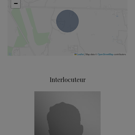
−
Leaflet
|
Map data ©
OpenStreetMap
contributors
Interlocuteur