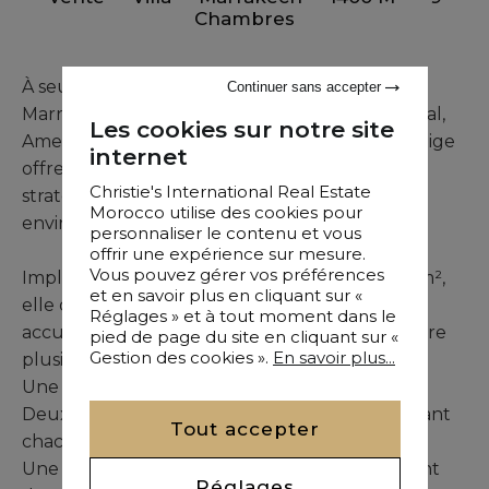
Chambres
À seulement quelques minutes du centre de
Continuer sans accepter
Marrakech et à proximité directe des golfs Royal,
Les cookies sur notre site
Amelkis et Al Maaden, cette propriété de prestige
internet
offre un cadre de vie rare alliant localisation
Christie's International Real Estate
stratégique, prestations haut de gamme et
Morocco utilise des cookies pour
environnement naturel d’exception.
personnaliser le contenu et vous
offrir une expérience sur mesure.
Vous pouvez gérer vos préférences
Implantée sur un terrain paysager de 10 000 m²,
et en savoir plus en cliquant sur «
elle développe environ 1 400 m² construits et
Réglages » et à tout moment dans le
accueille 9 suites réparties intelligemment entre
pied de page du site en cliquant sur «
Gestion des cookies ».
En savoir plus...
plusieurs espaces de vie :
Une maison principale composée de 6 suites,
Deux pavillons invités indépendants comprenant
Tout accepter
chacun une suite,
Une maison annexe d’environ 100 m² proposant
Réglages