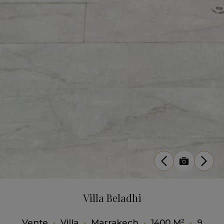
Villa Beladhi
Vente
•
Villa
•
Marrakech
•
1400 M²
•
9