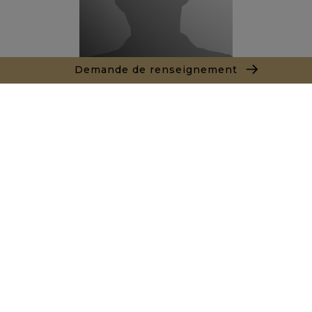
Demande de renseignement
Thibault LE ROUX
Agent commercial
+212666342308
Agence Marrakech
Local n° 3, Hivernage, Angle Av. Moulay El Hassan
et Rue Imam Chafii
40000 Marrakech
+ 212 524 422 229
Demande de renseignements