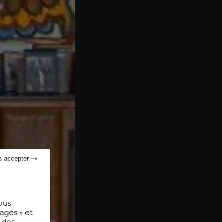
s accepter
ous
ages » et
 des