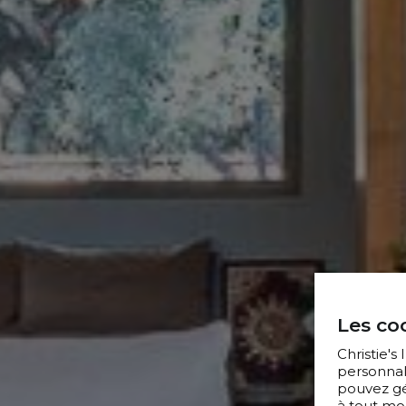
Les coo
Christie's
personnal
pouvez gér
à tout mo