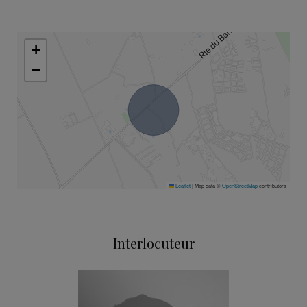
+
−
Leaflet
|
Map data ©
OpenStreetMap
contributors
Interlocuteur