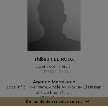
Thibault LE ROUX
Agent commercial
+212666342308
Agence Marrakech
Local n° 3, Hivernage, Angle Av. Moulay El Hassan
et Rue Imam Chafii
40000 Marrakech
Demande de renseignement
+ 212 524 422 229