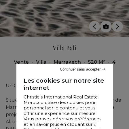
Villa Bali
Vente
•
Villa
•
Marrakech
•
520 M²
•
4
Chambres
Continuer sans accepter
Les cookies sur notre site
Un Oasis d’Exception Entre Désert et Urbain
internet
Christie's International Real Estate
Situé à quelques minutes seulement du cœur de
Morocco utilise des cookies pour
Marrakech et aux portes du désert d’Agafay, ce
personnaliser le contenu et vous
offrir une expérience sur mesure.
projet unique réinvente l’art de vivre luxueux.
Vous pouvez gérer vos préférences
Alliant l’authenticité envoûtante du désert à
et en savoir plus en cliquant sur «
l’effervescence urbaine, il se distingue par la