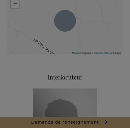
−
Leaflet
|
Map data ©
OpenStreetMap
contributors
Interlocuteur
Demande de renseignement