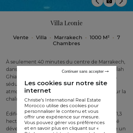
Villa Leonie
Vente
•
Villa
•
Marrakech
•
1000 M²
•
7
Chambres
À seulement 40 minutes du centre de Marrakech,
dans l’environnement recherché de Sidi Abdellah
Continuer sans accepter
Ghiat, cette superbe propriété titrée avec VNA
Les cookies sur notre site
séduit par son cadre naturel exceptionnel, son
internet
atmosphère paisible et ses vues imprenables sur la
chaîne de l’Atlas.
Christie's International Real Estate
Morocco utilise des cookies pour
personnaliser le contenu et vous
Édifiée sur un magnifique terrain paysager de 1,3
offrir une expérience sur mesure.
hectare soigneusement entretenu, la propriété
Vous pouvez gérer vos préférences
et en savoir plus en cliquant sur «
développe près de 1 000 m² habitables et offre un