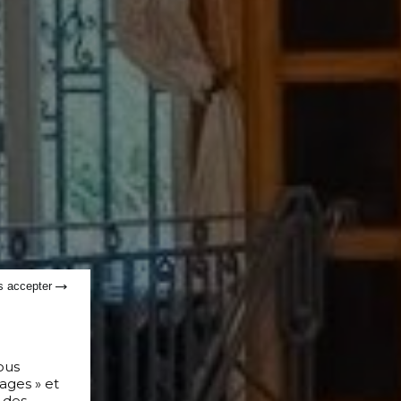
s accepter
ous
ages » et
 des