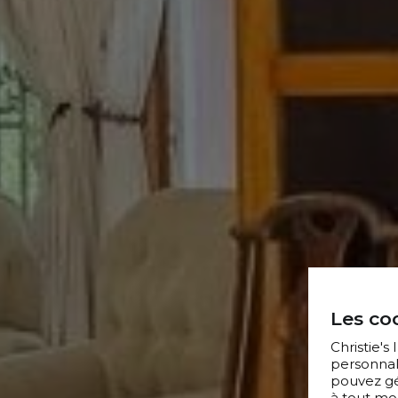
Les coo
Christie's
personnal
pouvez gér
à tout mo