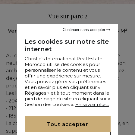
Vue sur parc 2
Continuer sans accepter
Vente
•
Appartement
•
Marrakech
•
185 M²
•
2 Chambres
Les cookies sur notre site
internet
Au cœur de l’Hivernage, ce superbe immeuble
Christie's International Real Estate
neuf se distingue par ses vues imprenables et son
Morocco utilise des cookies pour
personnaliser le contenu et vous
architecture élégante. Trois duplex, situés en rez-
offrir une expérience sur mesure.
de-jardin / rez-de-chaussée, sont actuellement
Vous pouvez gérer vos préférences
proposés.
et en savoir plus en cliquant sur «
Réglages » et à tout moment dans le
Les lots disponibles sont :
pied de page du site en cliquant sur «
• 204 m² – 631 775 euros
Gestion des cookies ».
En savoir plus...
• 212 m² – 673 725 euros
• 185 m² – 507 000 euros
La commission d’agence reste de 3 % hors taxes, en
Tout accepter
supplément des prix indiqués.