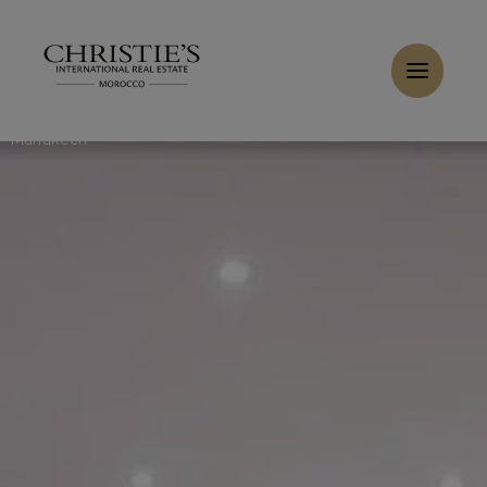
Panneau de gestion des cookies
Accueil
>
Ventes
>
Acheter Appartement 3 pièces 185 m²
Marrakech