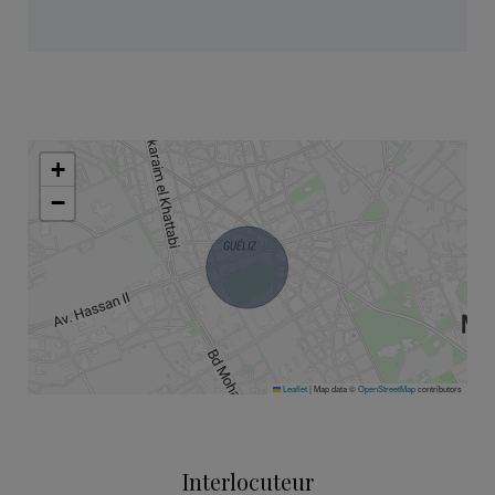
+
−
Leaflet
|
Map data ©
OpenStreetMap
contributors
Interlocuteur