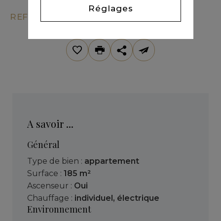
Réglages
REF. KM9-3073
A savoir ...
Général
Type de bien :
appartement
Surface :
185 m²
Ascenseur :
Oui
Chauffage :
individuel
,
électrique
Environnement