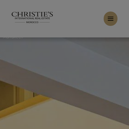
Panneau de gestion des cookies
Accueil
>
Ventes
>
Acheter Appartement 5 pièces 168 m²
Marrakech