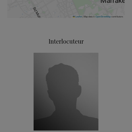
Leaflet
|
Map data ©
OpenStreetMap
contributors
Interlocuteur