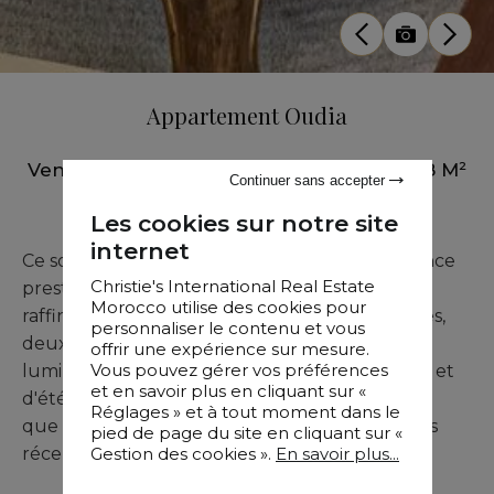
Appartement Oudia
Vente
•
Appartement
•
Marrakech
•
168 M²
Continuer sans accepter
•
3 Chambres
Les cookies sur notre site
internet
Ce somptueux duplex, niché dans une résidence
Christie's International Real Estate
prestigieuse de Gueliz, allie modernité et
Morocco utilise des cookies pour
raffinement. Avec ses trois chambres spacieuses,
personnaliser le contenu et vous
deux salles de bains élégantes, deux séjours
offrir une expérience sur mesure.
Vous pouvez gérer vos préférences
lumineux et deux cuisines (intérieure équipée et
et en savoir plus en cliquant sur «
d'été), il offre un cadre de vie aussi fonctionnel
Réglages » et à tout moment dans le
que luxueux. La salle à manger, idéale pour les
pied de page du site en cliquant sur «
Gestion des cookies ».
En savoir plus...
réceptions, complète cet espace généreux.