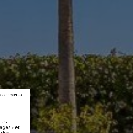
s accepter
ous
ages » et
 des