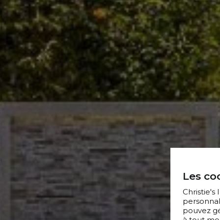
Les coo
Christie's
personnal
pouvez gér
à tout mo