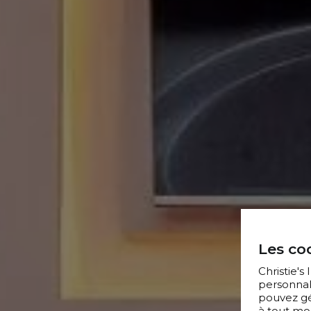
Les coo
Christie's
personnal
pouvez gér
à tout mo