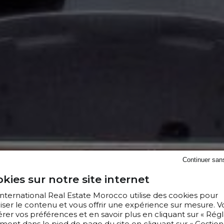
Continuer san
kies sur notre site internet
 International Real Estate Morocco utilise des cookies pour
iser le contenu et vous offrir une expérience sur mesure. V
er vos préférences et en savoir plus en cliquant sur « Régl
ment dans le pied de page du site en cliquant sur « Gestion