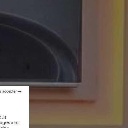
s accepter
ous
ages » et
 des