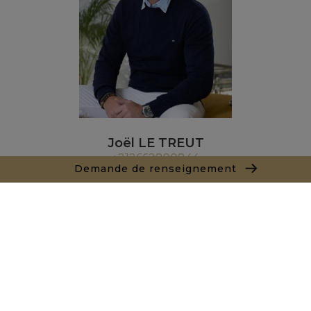
Joël LE TREUT
+212662890844
Demande de renseignement
Agence Marrakech
Local n° 3, Hivernage, Angle Av. Moulay El Hassan
et Rue Imam Chafii
40000 Marrakech
+ 212 524 422 229
Demande de renseignements