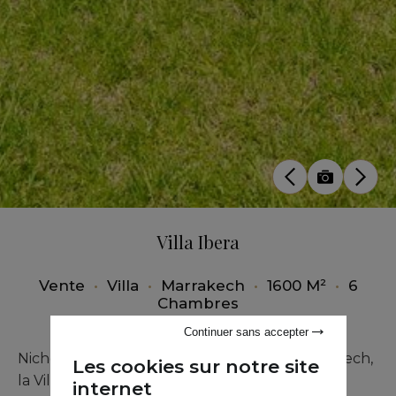
Villa Ibera
Vente
•
Villa
•
Marrakech
•
1600 M²
•
6
Chambres
Continuer sans accepter
Nichée au cœur d’un quartier prisé de Marrakech,
Les cookies sur notre site
la Villa Ibera est une réalisation architecturale
internet