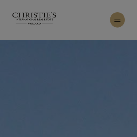
Panneau de gestion des cookies
Accueil
>
Ventes
>
Acheter Villa 11 pièces 1600 m² Marrakech