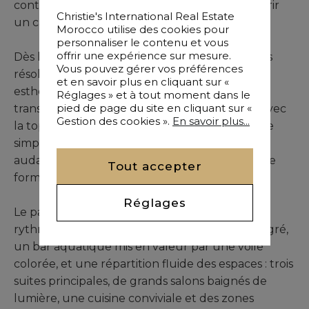
contemporaine de plain-pied, pensée pour offrir
Christie's International Real Estate
un cadre de vie exceptionnel.
Morocco utilise des cookies pour
personnaliser le contenu et vous
offrir une expérience sur mesure.
Dès l’arrivée, sa façade de 90 mètres aux lignes
Vous pouvez gérer vos préférences
résolument modernes témoigne d’un choix
et en savoir plus en cliquant sur «
esthétique affirmé, où la matière brute et la
Réglages » et à tout moment dans le
pied de page du site en cliquant sur «
transparence dialoguent harmonieusement avec
Gestion des cookies ».
En savoir plus...
la topographie paysagère du parc. Plus qu’une
simple villa, cette propriété incarne une vision
audacieuse, où confort, esthétisme et bien-être
Tout accepter
forment un tout indissociable.
Réglages
Le parc dévoile un espace ouvert et ludique,
rythmé par une vaste piscine avec jacuzzi intégré,
un bar aquatique mis en valeur par une voile
colorée, et une répartition fluide des espaces : trois
suites principales, de grands salons baignés de
lumière, une cuisine conviviale et des zones