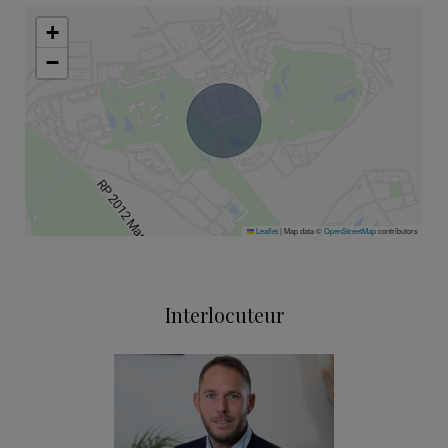
+
−
Leaflet
|
Map data ©
OpenStreetMap
contributors
Interlocuteur