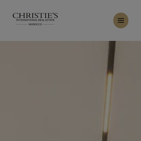
Panneau de gestion des cookies
Accueil
>
Ventes
>
Acheter Villa 7 pièces 470 m² Marrakech