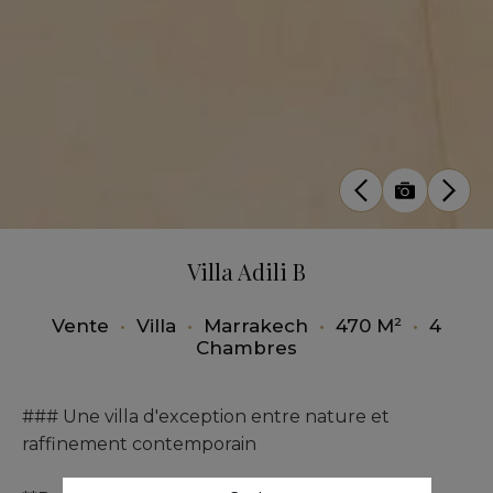
Villa Adili B
Vente
•
Villa
•
Marrakech
•
470 M²
•
4
Chambres
### Une villa d'exception entre nature et
raffinement contemporain