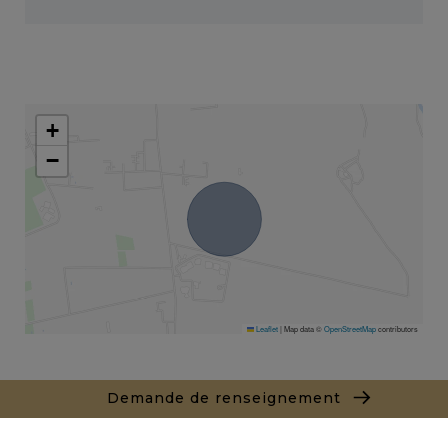
+
−
Leaflet
|
Map data ©
OpenStreetMap
contributors
Demande de renseignement
Interlocuteur