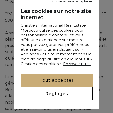
**Dernière villa :**
Continuer sans accepter
Les cookies sur notre site
**Villa n°3 en première ligne, vendue meublée : 13
internet
500 000 MAD**
Christie's International Real Estate
Morocco utilise des cookies pour
À seulement 12 km du centre-ville, cette villa de
personnaliser le contenu et vous
plain-pied se dévoile au sein d'un domaine privé et
offrir une expérience sur mesure.
Vous pouvez gérer vos préférences
préservé, offrant un cadre résidentiel exclusif où la
et en savoir plus en cliquant sur «
sophistication des espaces s'harmonise avec la
Réglages » et à tout moment dans le
quiétude d'un environnement naturel
pied de page du site en cliquant sur «
Gestion des cookies ».
En savoir plus...
remarquable.
La propriété développe 475 m² et s'étend sur un
Tout accepter
généreux terrain paysager de 2 000 m².
Bénéficiant d'une abondante lumière naturelle,
Réglages
elle se distingue par l'utilisation de matériaux
nobles et des finitions d'une grande qualité,
soulignant le soin apporté à chaque détail.