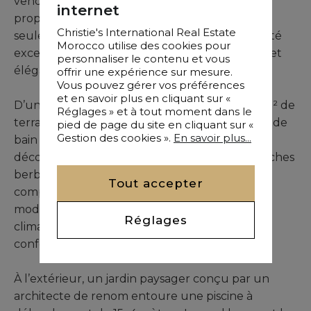
vendre sur la route de l’Ourika, Marrakech,
internet
proposée par notre agence immobilière. À
Christie's International Real Estate
seulement 15 minutes de la ville, cette propriété
Morocco utilise des cookies pour
exceptionnelle conjugue sérénité, modernité et
personnaliser le contenu et vous
élégance traditionnelle.
offrir une expérience sur mesure.
Vous pouvez gérer vos préférences
et en savoir plus en cliquant sur «
D’une surface habitable de 450 m² sur 2350 m² de
Réglages » et à tout moment dans le
terrain, elle dispose de quatre suites avec salle de
pied de page du site en cliquant sur «
Gestion des cookies ».
En savoir plus...
bain ou salle d’eau et dressing. Les intérieurs,
décorés avec des matériaux nobles et des touches
berbères, offrent des espaces de vie spacieux
Tout accepter
comprenant salons, salle à manger et cuisine
moderne entièrement équipée. Le système de
Réglages
climatisation canalisée est préinstallé pour un
confort optimal.
À l’extérieur, un jardin paysager conçu par un
architecte de renom entoure une piscine à