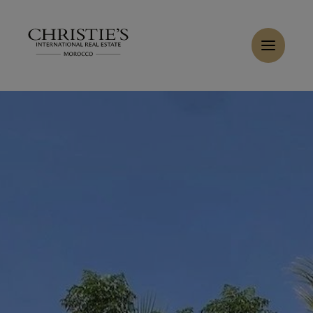
Panneau de gestion des cookies
Accueil
>
Ventes
>
Acheter Villa 7 pièces 450 m² Marrakech