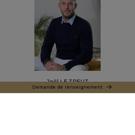
Joël LE TREUT
Demande de renseignement
+212662890844
Agence Marrakech
Local n° 3, Hivernage, Angle Av. Moulay El Hassan
et Rue Imam Chafii
40000 Marrakech
+ 212 524 422 229