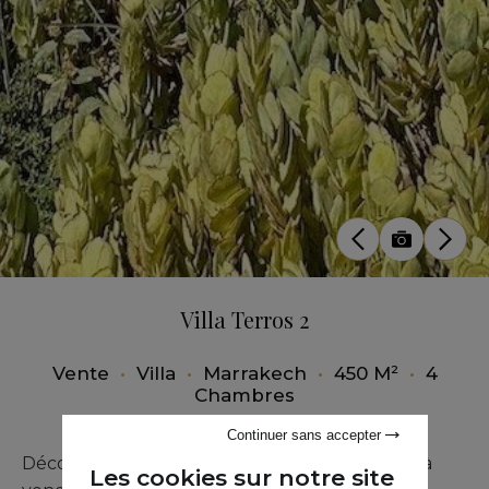
Villa Terros 2
Vente
•
Villa
•
Marrakech
•
450 M²
•
4
Chambres
Continuer sans accepter
Découvrez cette villa de luxe contemporaine à
Les cookies sur notre site