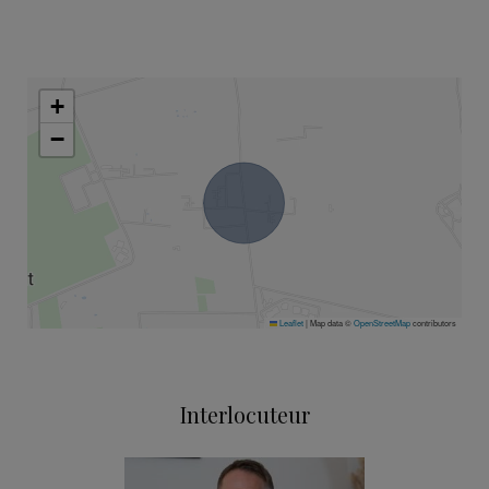
+
−
Leaflet
|
Map data ©
OpenStreetMap
contributors
Interlocuteur