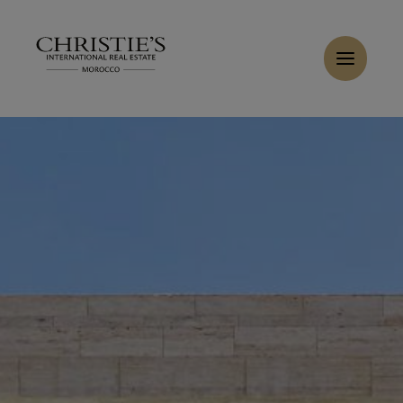
Panneau de gestion des cookies
Accueil
>
Ventes
>
Acheter Villa 5 pièces 500 m² Marrakech
Acheter Villa 9 pièces 700 m² Marrakech