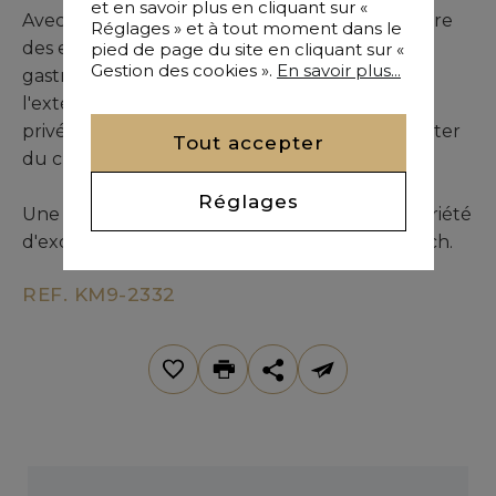
et en savoir plus en cliquant sur «
Avec son design contemporain, la propriété offre
Réglages » et à tout moment dans le
des espaces de vie lumineux, une cuisine
pied de page du site en cliquant sur «
Gestion des cookies ».
En savoir plus...
gastronomique et des finitions premium. À
l'extérieur, un jardin paysager et une piscine
privée créent un cadre enchanteur pour profiter
Tout accepter
du climat marocain.
Réglages
Une opportunité rare pour acquérir une propriété
d'exception dans un secteur prisé de Marrakech.
REF. KM9-2332