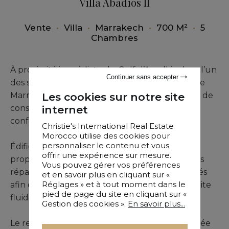
Villa Abadios II
Vente
•
Villa
•
Marrakech
•
700 M²
•
5
Chambres
À proximité immédiate du Golf d’Amelkis, dans l’un
Continuer sans accepter
des secteurs résidentiels les plus recherchés de
Les cookies sur notre site
Marrakech, cette villa contemporaine en cours de
internet
construction incarne une vision moderne du
confort et de l’élégance architecturale.
Christie's International Real Estate
Morocco utilise des cookies pour
personnaliser le contenu et vous
Édifiée sur un terrain de plus de 1 200 m², la
offrir une expérience sur mesure.
propriété développe environ 700 m² construits
Vous pouvez gérer vos préférences
répartis sur trois niveaux soigneusement pensés
et en savoir plus en cliquant sur «
Réglages » et à tout moment dans le
afin d’offrir de généreux volumes et une parfaite
pied de page du site en cliquant sur «
fluidité de circulation.
Gestion des cookies ».
En savoir plus...
Le rez-de-chaussée dévoile une élégante entrée