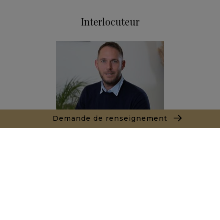
Interlocuteur
Demande de renseignement
Joël LE TREUT
+212662890844
Agence Marrakech