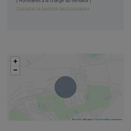
( Honoraires à la charge du vendeur )
Consulter le barème des honoraires
+
−
Leaflet
|
Map data ©
OpenStreetMap
contributors