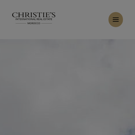
Panneau de gestion des cookies
Accueil
>
Ventes
>
Acheter Villa 9 pièces 700 m² Marrakech