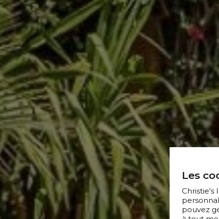
Les coo
Christie's
personnal
pouvez gér
à tout mo