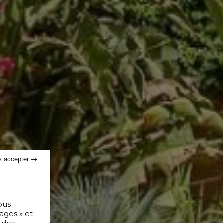
s accepter
ous
ages » et
 des