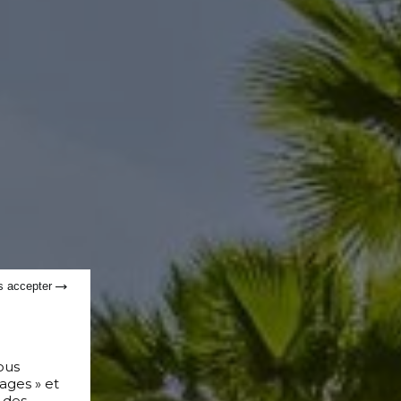
s accepter
ous
ages » et
 des