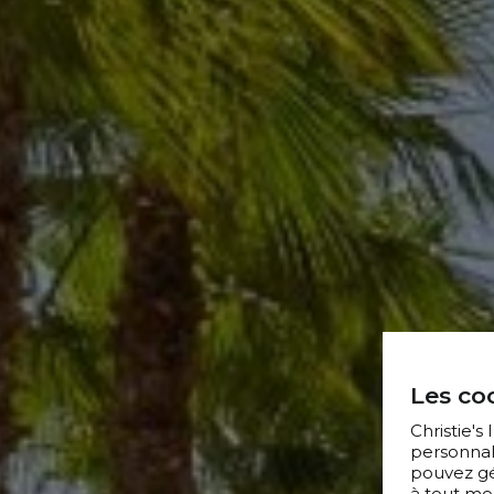
Les coo
Christie's
personnal
pouvez gér
à tout mo