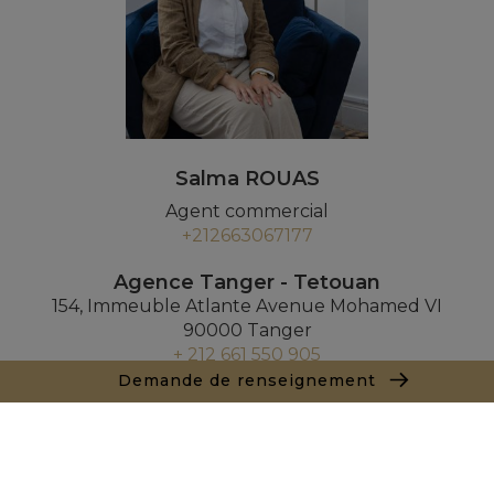
Salma ROUAS
Agent commercial
+212663067177
Agence Tanger - Tetouan
154, Immeuble Atlante Avenue Mohamed VI
90000 Tanger
+ 212 661 550 905
Demande de renseignement
Demande de renseignements