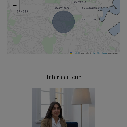
−
Leaflet
|
Map data ©
OpenStreetMap
contributors
Interlocuteur