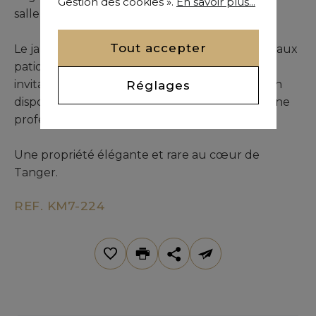
Gestion des cookies ».
En savoir plus...
salle de bains attenante.
Tout accepter
Le jardin, vaste et parfumé, évoque les plus beaux
patios du sud : jasmin, orangers et une terrasse
invitant à la détente. Côté prestations, la maison
Réglages
dispose d’un hammam traditionnel, d’une cuisine
professionnelle et de plusieurs annexes.
Une propriété élégante et rare au cœur de
Tanger.
REF. KM7-224