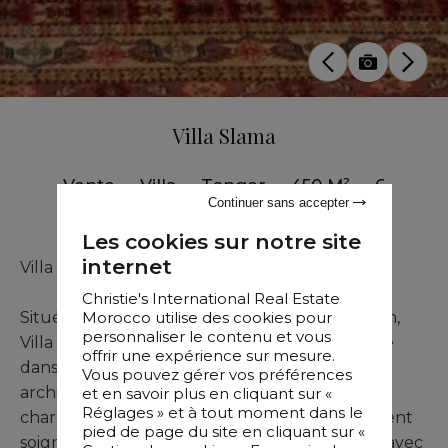
Villa Slama
Vente
•
Villa
•
Tanger
•
450 M²
•
6
Continuer sans accepter
Chambres
Les cookies sur notre site
internet
Villa Slama : tradition et sérénité à Tanger
Christie's International Real Estate
Morocco utilise des cookies pour
Située dans le prestigieux quartier du Marshan,
personnaliser le contenu et vous
Villa Slama offre une expérience de vie unique
offrir une expérience sur mesure.
dans un cadre empreint d’authenticité. Son
Vous pouvez gérer vos préférences
architecture arabo-andalouse lui confère un
et en savoir plus en cliquant sur «
Réglages » et à tout moment dans le
charme intemporel, sublimé par un agencement
pied de page du site en cliquant sur «
soigné : deux suites, quatre chambres, toutes avec