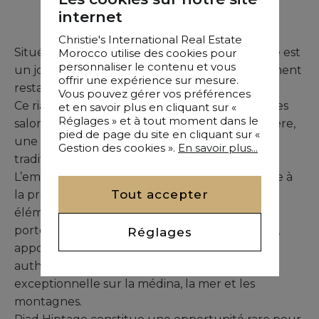
Chambres
internet
Christie's International Real Estate
Situé dans la médina de Tétouan, Riad Hiptage est
Morocco utilise des cookies pour
personnaliser le contenu et vous
un joyau architectural du XIXe siècle, entièrement
offrir une expérience sur mesure.
restauré en 2020.
Vous pouvez gérer vos préférences
Ce riad de prestige offre dix chambres, de vastes
et en savoir plus en cliquant sur «
Réglages » et à tout moment dans le
salons marocains, deux patios baignés de lumière,
pied de page du site en cliquant sur «
une terrasse panoramique et une fontaine
Gestion des cookies ».
En savoir plus...
traditionnelle.
L’emplacement au sein du quartier juif confère à
Tout accepter
la propriété un charme historique unique. Les
éléments décoratifs traditionnels, tels que les
portes colorées et les plafonds en bois sculpté,
Réglages
apportent une atmosphère chaleureuse et
authentique. La terrasse offre une vue
exceptionnelle sur la médina, la mer et les
montagnes.