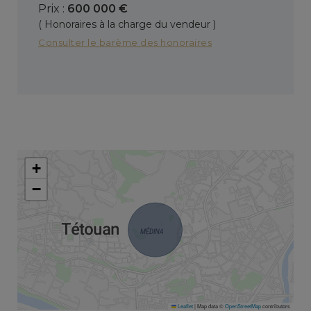
Prix :
600 000 €
( Honoraires à la charge du vendeur )
Consulter le barème des honoraires
+
−
Leaflet
|
Map data ©
OpenStreetMap
contributors