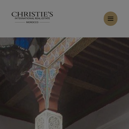
Panneau de gestion des cookies
Accueil
>
Ventes
>
Acheter Riad 13 pièces 550 m² Tétouan