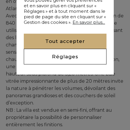
Vous pouvez gérer vos préférences
en offrant une vue spectaculaire sur l’océan
et en savoir plus en cliquant sur «
Atlantique.
Réglages » et à tout moment dans le
Avec une surface utile de 450 m² sur un terrain de
pied de page du site en cliquant sur «
Gestion des cookies ».
En savoir plus...
840 m², elle s’appuie sur une structure robuste
utilisant la technique de post-tension, garantissant
des lignes nettes et élégantes. À l’étage, deux
Tout accepter
chambres et un séjour suspendus créent une
sensation de légèreté et d’espace. Le rez-de-
Réglages
chaussée lumineux et spacieux intègre un salon,
une cuisine et une salle à manger, avec une
hauteur sous plafond de 3,20 mètres. Une baie
vitrée impressionnante de plus de 20 mètres invite
la nature à pénétrer les volumes, dévoilant des
panoramas grandioses et des couchers de soleil
d’exception.
NB : La villa est vendue en semi-fini, offrant au
propriétaire la possibilité de personnaliser
entièrement les finitions.