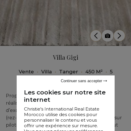
Villa Gigi
Vente
•
Villa
•
Tanger
•
450 M²
•
5
Chambres
Continuer sans accepter
Les cookies sur notre site
Proposée en état semi-fini, la villa GiGi est une
internet
réalisation architecturale contemporaine
Christie's International Real Estate
d’exception. Cette demeure sur deux niveaux
Morocco utilise des cookies pour
(rez-de-chaussée + premier étage), construite sur
personnaliser le contenu et vous
pilotis, conjugue minimalisme et innovation tout
offrir une expérience sur mesure.