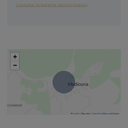
Consulter le barème des honoraires
+
−
Leaflet
|
Map data ©
OpenStreetMap
contributors