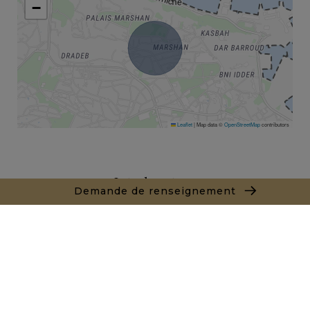
−
Leaflet
|
Map data ©
OpenStreetMap
contributors
Interlocuteur
Demande de renseignement