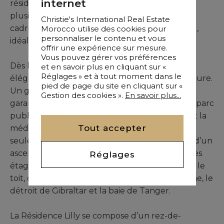
internet
résidences titulaires, la maison se déploie sur
plusieurs niveaux, offrant à ses occupants un
Christie's International Real Estate
cadre de vie spacieux, lumineux et fonctionnel,
Morocco utilise des cookies pour
personnaliser le contenu et vous
idéal pour la vie familiale ou les réceptions.
offrir une expérience sur mesure.
Vous pouvez gérer vos préférences
Dès l’entrée, le jardin paysagé et la façade
et en savoir plus en cliquant sur «
Réglages » et à tout moment dans le
élégante annoncent l’esprit raffiné de la demeure.
pied de page du site en cliquant sur «
Un garage et un accès discret à l’arrière
Gestion des cookies ».
En savoir plus...
garantissent praticité et sécurité, tandis que le parc
public de Marshan, les cafés emblématiques et la
Tout accepter
médina historique se trouvent à quelques pas
seulement. La propriété bénéficie également d’un
ascenseur privé, facilitant la circulation entre les
Réglages
étages et l’accès à la terrasse panoramique sur le
toit, qui offre une vue imprenable sur l’Espagne, le
détroit de Gibraltar et la baie de Tanger.
La Résidence Lilly se compose d’un rez-de-