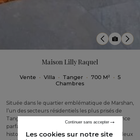
Maison Lilly Raquel
Vente
•
Villa
•
Tanger
•
700 M²
•
5
Chambres
Située dans le quartier emblématique de Marshan,
l’un des secteurs résidentiels les plus prisés de
Tanger, cette propriété unique offre une alliance
Continuer sans accepter
parfaite entre prestige, confort et charme
Les cookies sur notre site
historique. Issue de la fusion harmonieuse de deux