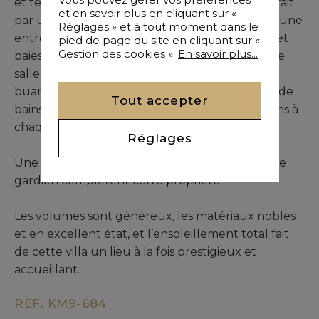
et terrasse, à l’abri de tout voisinage, l’accès se fait
et en savoir plus en cliquant sur «
par une porte à deux tours. La villa comprend une
Réglages » et à tout moment dans le
entrée, une grande réception avec cheminée et
pied de page du site en cliquant sur «
Gestion des cookies ».
En savoir plus...
baies vitrées offrant une vue panoramique, une
salle à manger, une cuisine avec cellier et
buanderie, trois chambres de 30 m² avec salle de
Tout accepter
bains et deux suites de 40 m² avec salle de bains à
chaque niveau.
Réglages
Une chambre de personnel et une chambre de
gardien complètent cette propriété.
Les volumes sont généreux, les matériaux nobles
et en excellent état, et l’ensoleillement total fait
de cette villa un lieu à la fois prestigieux et
accueillant.
REF. KM9-684