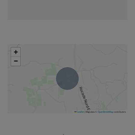
+
−
Leaflet
|
Map data ©
OpenStreetMap
contributors