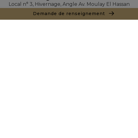
Local n° 3, Hivernage, Angle Av. Moulay El Hassan
et Rue Imam Chafii
Demande de renseignement
40000 Marrakech
+ 212 524 422 229
Demande de renseignements