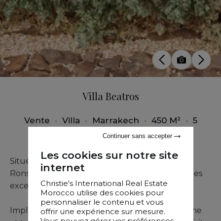
Villa Beatros
Vente
•
Villa
•
Marrakech
•
450 M²
•
5
Chambres
Continuer sans accepter
Les cookies sur notre site
Située dans la Palmeraie, à 5 minutes du Palais
internet
Ronsard, la villa Beatros se distingue par ses vues
Christie's International Real Estate
exceptionnelles et sa situation unique.
Morocco utilise des cookies pour
personnaliser le contenu et vous
Implantée sur un hectare de terrain avec piscine
offrir une expérience sur mesure.
Vous pouvez gérer vos préférences