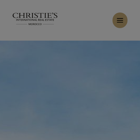
Panneau de gestion des cookies
Accueil
>
Ventes
>
Acheter Villa 8 pièces 450 m² Marrakech
Acheter Villa 6 pièces 370 m² Marrakech