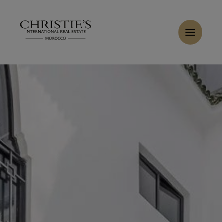
Panneau de gestion des cookies
Accueil
>
Ventes
>
Acheter Riad 5 pièces 110 m² Marrakech