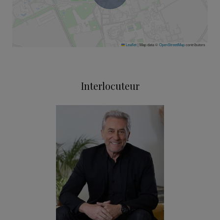
Leaflet
|
Map data ©
OpenStreetMap
contributors
Interlocuteur