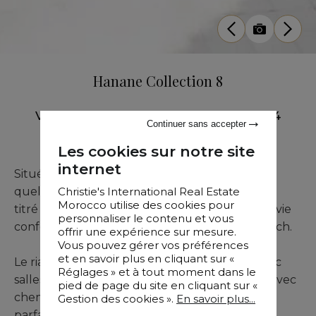
Hanane Collection 8
Vente
•
Riad
•
Marrakech
•
110 M²
•
4
Continuer sans accepter
Chambres
Les cookies sur notre site
internet
Situé dans le secteur prisé de Riad Larousse, à
Christie's International Real Estate
quelques pas d’un parking, ce magnifique riad
Morocco utilise des cookies pour
titré de construction neuve offre un cadre de vie
personnaliser le contenu et vous
confortable au cœur de la Médina de Marrakech.
offrir une expérience sur mesure.
Vous pouvez gérer vos préférences
et en savoir plus en cliquant sur «
Le riad comprend quatre belles chambres avec
Réglages » et à tout moment dans le
salles de bain privatives, un salon chaleureux avec
pied de page du site en cliquant sur «
cheminée ainsi qu’une cuisine fonctionnelle
Gestion des cookies ».
En savoir plus...
parfaitement intégrée à l’ensemble.