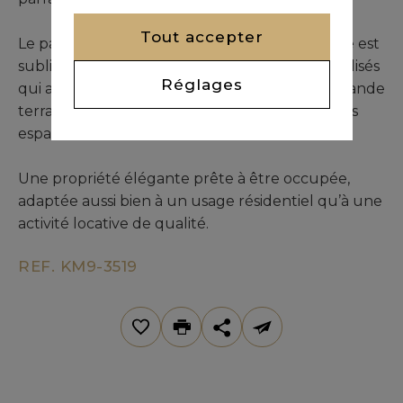
Tout accepter
Le patio ouvert et baigné de lumière naturelle est
sublimé par une piscine et des espaces végétalisés
Réglages
qui apportent fraîcheur et convivialité. Une grande
terrasse ensoleillée prolonge agréablement les
espaces de vie.
Une propriété élégante prête à être occupée,
adaptée aussi bien à un usage résidentiel qu’à une
activité locative de qualité.
REF. KM9-3519