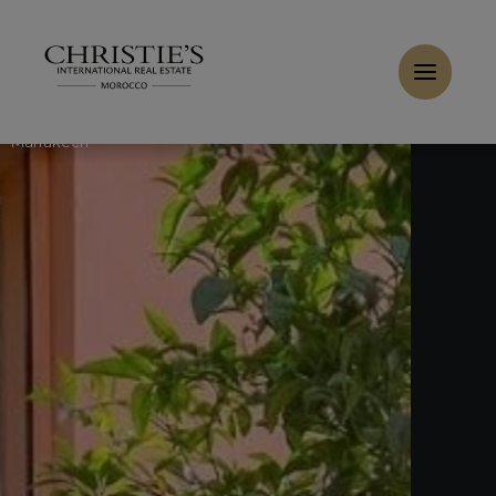
Panneau de gestion des cookies
Accueil
>
Ventes
>
Acheter Appartement 5 pièces 180 m²
Marrakech