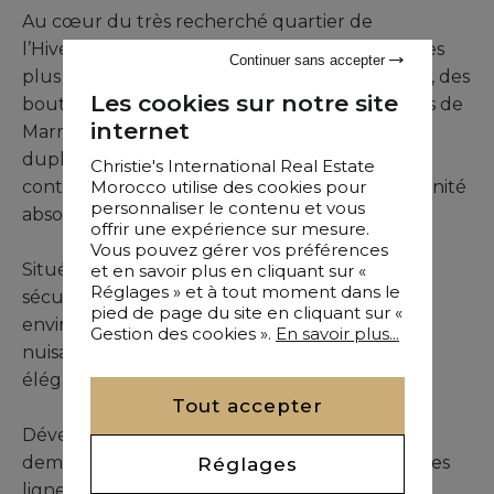
Au cœur du très recherché quartier de
l’Hivernage, à quelques minutes seulement des
Continuer sans accepter
plus grands hôtels, des tables gastronomiques, des
Les cookies sur notre site
boutiques de luxe et des lieux emblématiques de
internet
Marrakech, cette remarquable résidence en
duplex dévoile un art de vivre où luxe
Christie's International Real Estate
Morocco utilise des cookies pour
contemporain, élégance architecturale et sérénité
personnaliser le contenu et vous
absolue s'expriment avec une rare harmonie.
offrir une expérience sur mesure.
Vous pouvez gérer vos préférences
et en savoir plus en cliquant sur «
Située dans une impasse privée parfaitement
Réglages » et à tout moment dans le
sécurisée, la propriété bénéficie d'un
pied de page du site en cliquant sur «
environnement privilégié, à l'abri de toute
Gestion des cookies ».
En savoir plus...
nuisance, tout en restant au cœur de la vie
élégante de Marrakech.
Tout accepter
Développant près de 180 m² habitables, cette
Réglages
demeure séduit dès les premiers instants par ses
lignes épurées, ses volumes généreux et sa