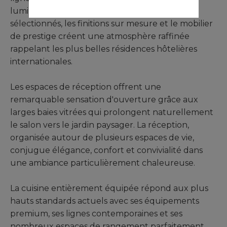
luminosité exceptionnelle. Les matériaux
sélectionnés, les finitions sur mesure et le mobilier
de prestige créent une atmosphère raffinée
rappelant les plus belles résidences hôtelières
internationales.
Les espaces de réception offrent une
remarquable sensation d'ouverture grâce aux
larges baies vitrées qui prolongent naturellement
le salon vers le jardin paysager. La réception,
organisée autour de plusieurs espaces de vie,
conjugue élégance, confort et convivialité dans
une ambiance particulièrement chaleureuse.
La cuisine entièrement équipée répond aux plus
hauts standards actuels avec ses équipements
premium, ses lignes contemporaines et ses
nombreux espaces de rangement parfaitement