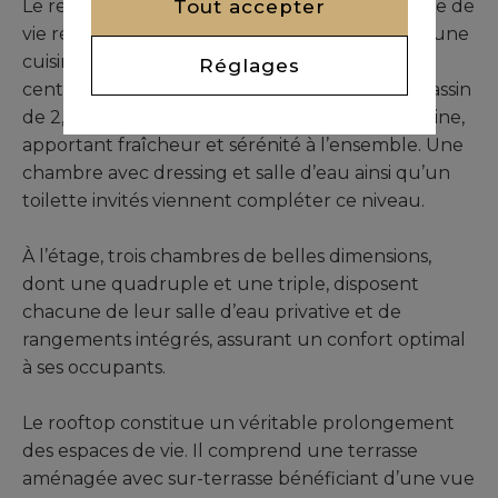
Tout accepter
Le rez-de-chaussée dévoile un agréable espace de
vie réunissant un salon, une salle à manger et une
cuisine ouverte entièrement équipée. Le patio
Réglages
central, véritable cœur du riad, accueille un bassin
de 2,80 m x 1,90 m ainsi qu’une élégante fontaine,
apportant fraîcheur et sérénité à l’ensemble. Une
chambre avec dressing et salle d’eau ainsi qu’un
toilette invités viennent compléter ce niveau.
À l’étage, trois chambres de belles dimensions,
dont une quadruple et une triple, disposent
chacune de leur salle d’eau privative et de
rangements intégrés, assurant un confort optimal
à ses occupants.
Le rooftop constitue un véritable prolongement
des espaces de vie. Il comprend une terrasse
aménagée avec sur-terrasse bénéficiant d’une vue