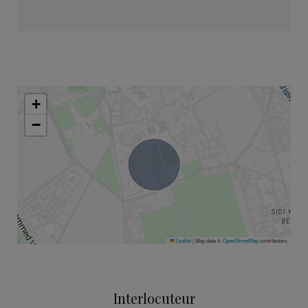
+
−
Leaflet
|
Map data ©
OpenStreetMap
contributors
Interlocuteur