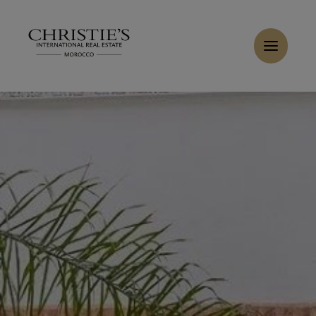
Panneau de gestion des cookies
Accueil
>
Ventes
>
Acheter Riad 6 pièces 77 m² Marrakech