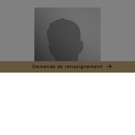
Demande de renseignement
Thibault LE ROUX
Agent commercial
+212666342308
Agence Marrakech
Local n° 3, Hivernage, Angle Av. Moulay El Hassan