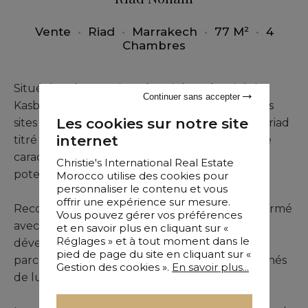
Vente
•
Riad
•
Marrakech
•
77 M²
•
4
Chambres
Situé dans le quartier très prisé et sécurisé de
Continuer sans accepter
Kasbah à Marrakech, à proximité immédiate des
Les cookies sur notre site
sites emblématiques de la ville, ce magnifique riad
internet
titré séduit par son alliance harmonieuse entre
caractère authentique, confort moderne et
Christie's International Real Estate
potentiel locatif attractif.
Morocco utilise des cookies pour
personnaliser le contenu et vous
offrir une expérience sur mesure.
Reconstruit intégralement en 2017 en béton armé
Vous pouvez gérer vos préférences
avec respect des normes antisismiques, le bien
et en savoir plus en cliquant sur «
Réglages » et à tout moment dans le
développe environ 220 m² habitables sur une
pied de page du site en cliquant sur «
parcelle de 77 m², proposant des espaces baignés
Gestion des cookies ».
En savoir plus...
de lumière et parfaitement agencés.