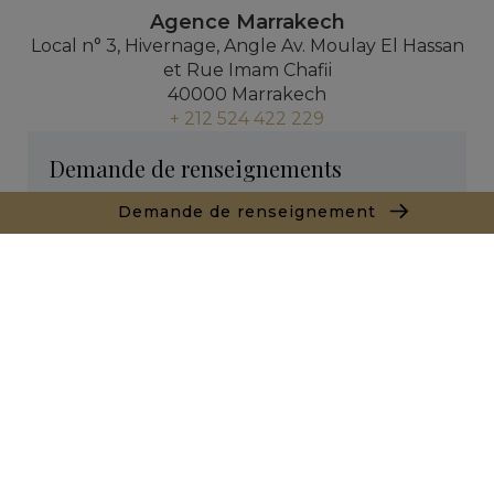
Agence Marrakech
Local n° 3, Hivernage, Angle Av. Moulay El Hassan
et Rue Imam Chafii
40000 Marrakech
+ 212 524 422 229
Demande de renseignements
Demande de renseignement