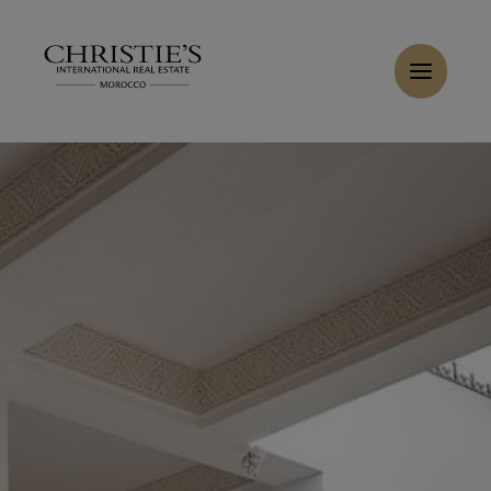
Panneau de gestion des cookies
Accueil
>
Ventes
>
Acheter Riad 6 pièces 151 m² Marrakech