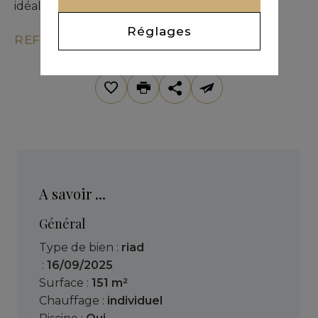
idéale pour recevoir dans un cadre raffiné.
Réglages
REF. KM9-2910
A savoir ...
Général
Type de bien :
riad
:
16/09/2025
Surface :
151 m²
Chauffage :
individuel