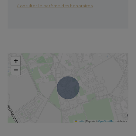
Consulter le barème des honoraires
+
−
Leaflet
|
Map data ©
OpenStreetMap
contributors