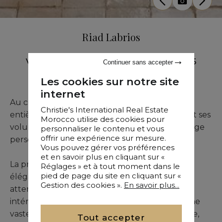
Riad Labrios
Vente
•
Riad
•
Marrakech
•
151 M²
•
5
Continuer sans accepter
Chambres
Les cookies sur notre site
internet
Au cœur de la Kasbah historique, ce riad
Christie's International Real Estate
entièrement rénové séduit par sa luminosité et ses
Morocco utilise des cookies pour
volumes généreux. Adapté aussi bien à un usage
personnaliser le contenu et vous
offrir une expérience sur mesure.
personnel qu’à un projet professionnel.
Vous pouvez gérer vos préférences
et en savoir plus en cliquant sur «
La propriété se compose de cinq chambres
Réglages » et à tout moment dans le
pied de page du site en cliquant sur «
élégantes, chacune avec sa salle de bain
Gestion des cookies ».
En savoir plus...
attenante, d’un patio agrémenté d’une piscine
intérieure, d’une cuisine indépendante et d’une
vaste terrasse équipée d’une cuisine extérieure,
Tout accepter