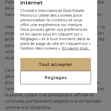
internet
Palmeraie de Marrakech, cette villa offre un cadre
de vie privilégié où se conjuguent
Christie's International Real Estate
harmonieusement luxe, tranquillité et discrétion.
Morocco utilise des cookies pour
personnaliser le contenu et vous
offrir une expérience sur mesure.
Développée sur un terrain paysager de 3 411 m², la
Vous pouvez gérer vos préférences
propriété totalise plus de 1 220 m² habitables. Son
et en savoir plus en cliquant sur «
Réglages » et à tout moment dans le
architecture et son organisation intérieure ont été
pied de page du site en cliquant sur «
pensées pour satisfaire une clientèle exigeante
Gestion des cookies ».
En savoir plus...
recherchant espace, confort et prestations de
qualité supérieure.
Tout accepter
L’entrée révèle immédiatement des volumes
généreux et une remarquable sensation
Réglages
d’ouverture. Les salons de réception baignés de
lumière naturelle se prolongent vers les jardins et
la piscine, créant une atmosphère raffinée et
conviviale, parfaitement adaptée à la vie familiale
comme aux réceptions.