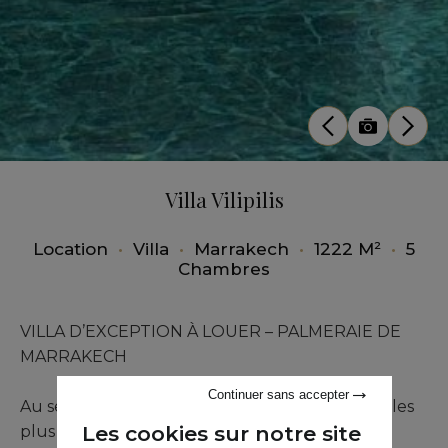
Villa Vilipilis
Location
•
Villa
•
Marrakech
•
1222 M²
•
5
Chambres
VILLA D’EXCEPTION À LOUER – PALMERAIE DE
MARRAKECH
Continuer sans accepter
Au sein d’un des ensembles résidentiels privés les
Les cookies sur notre site
plus renommés et les plus sécurisés de la