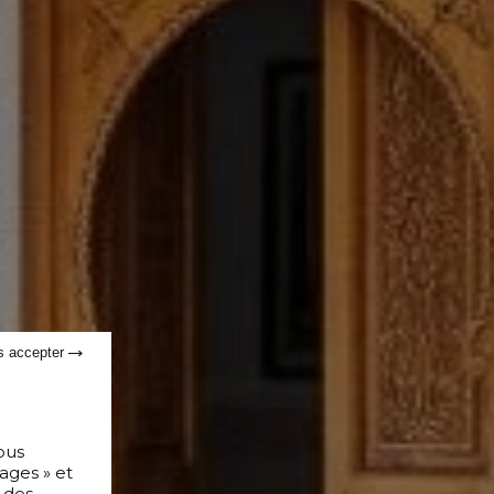
s accepter
ous
ages » et
 des