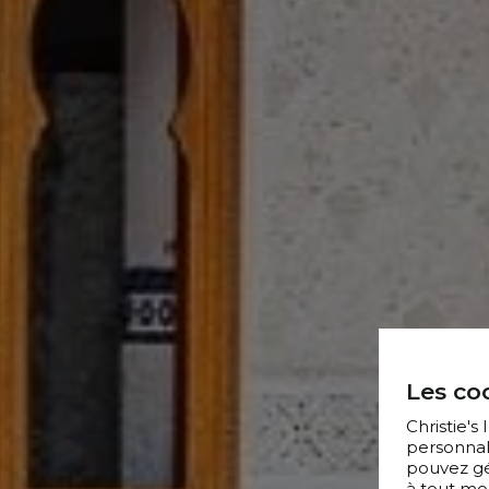
Les coo
Christie's
personnal
pouvez gér
à tout mo