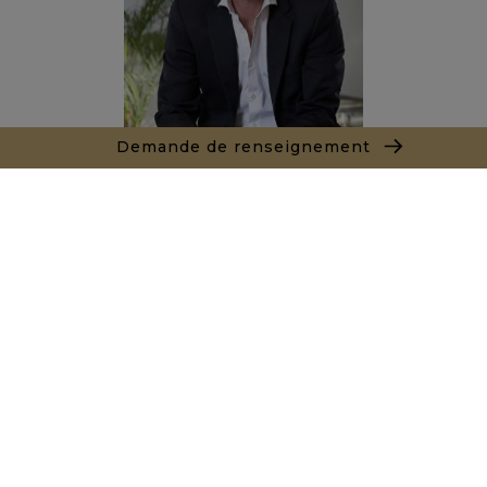
Demande de renseignement
Alexandre BANNAN
Agent commercial
+212681222701
Agence Marrakech
Local n° 3, Hivernage, Angle Av. Moulay El Hassan
et Rue Imam Chafii
40000 Marrakech
+ 212 524 422 229
Demande de renseignements