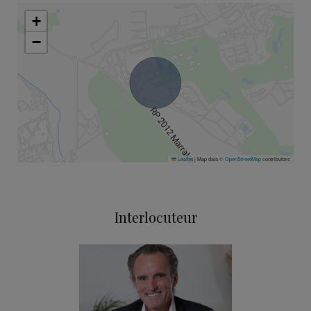
+
−
Leaflet
|
Map data ©
OpenStreetMap
contributors
Interlocuteur