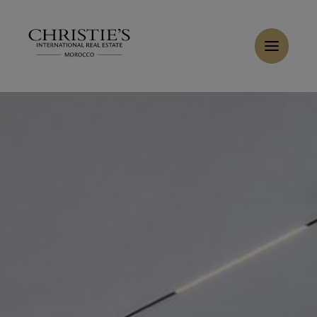
Panneau de gestion des cookies
Accueil
>
Locations
>
Louer Villa 8 pièces 380 m² Marrakech