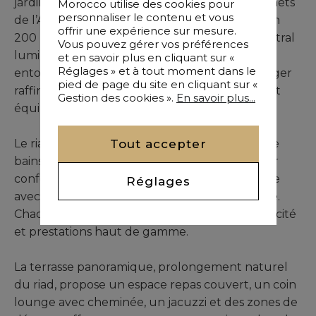
jardins luxuriants de La Mamounia et les sommets
Morocco utilise des cookies pour
personnaliser le contenu et vous
de l’Atlas. Développé sur une surface d’environ
offrir une expérience sur mesure.
200 m², le riad s’articule autour d’un patio central
Vous pouvez gérer vos préférences
lumineux, véritable pièce de vie intérieure,
et en savoir plus en cliquant sur «
Réglages » et à tout moment dans le
entouré de salons spacieux, d’une salle à manger
pied de page du site en cliquant sur «
raffinée et d’une cuisine moderne entièrement
Gestion des cookies ».
En savoir plus...
équipée.
Tout accepter
Le riad comprend huit chambres avec salles de
bains privatives, chacune conçue pour garantir
confort et intimité, ainsi qu’un espace bien-être
Réglages
avec hammam traditionnel et salle de massage.
Chaque détail a été pensé pour allier authenticité
et prestations haut de gamme.
La terrasse panoramique, prolongement naturel
du riad, propose un espace repas couvert, un coin
lounge avec cheminée, un jacuzzi et des zones de