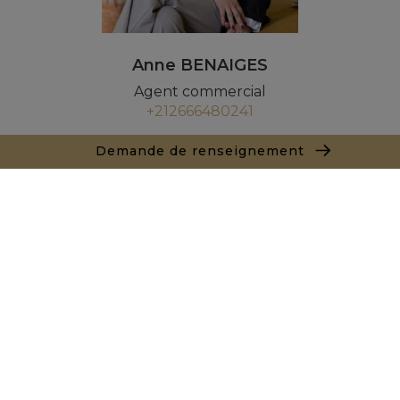
Anne BENAIGES
Agent commercial
+212666480241
Agence Marrakech
Demande de renseignement
Local n° 3, Hivernage, Angle Av. Moulay El Hassan
et Rue Imam Chafii
40000 Marrakech
+ 212 524 422 229
Demande de renseignements