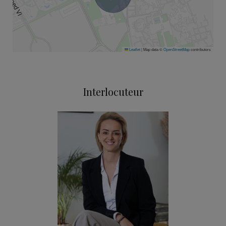
Leaflet
|
Map data ©
OpenStreetMap
contributors
Interlocuteur