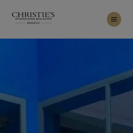
Panneau de gestion des cookies
Accueil
>
Ventes
>
Acheter Riad 10 pièces 400 m² Marrakech
Acheter Villa 7 pièces 650 m² Marrakech