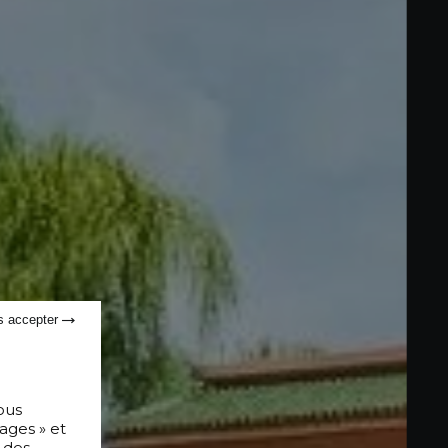
s accepter
ous
ages » et
 des