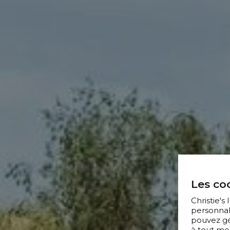
Les coo
Christie's
personnal
pouvez gér
à tout mo