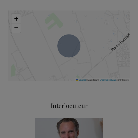
+
−
Leaflet
|
Map data ©
OpenStreetMap
contributors
Interlocuteur