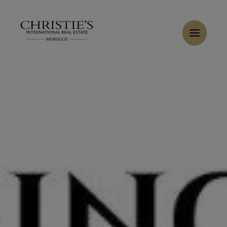
Panneau de gestion des cookies
Accueil
>
Ventes
>
Acheter Terrain 1.21 ha Marrakech