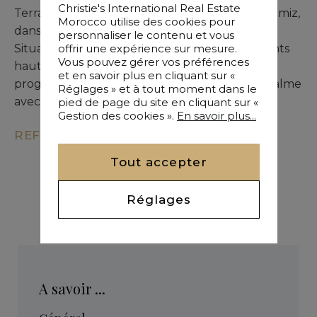
Christie's International Real Estate
Terrain SD1 de 12 128 m² à vendre route d’Amizmiz,
Morocco utilise des cookies pour
dans un secteur en plein développement.
personnaliser le contenu et vous
offrir une expérience sur mesure.
Situation privilégiée à proximité d’établissements
Vous pouvez gérer vos préférences
haut de gamme. Idéal pour réalisation d’un
et en savoir plus en cliquant sur «
programme résidentiel ou d’un hôtel. Cadre calme
Réglages » et à tout moment dans le
avec excellent potentiel d’aménagement.
pied de page du site en cliquant sur «
Gestion des cookies ».
En savoir plus...
REF. KM9-3216
Tout accepter
Réglages
A savoir ...