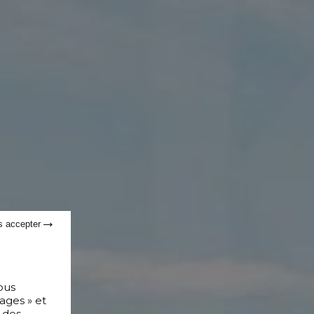
s accepter
ous
ages » et
 des