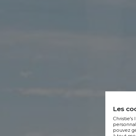
Les coo
Christie's
personnal
pouvez gér
à tout mo