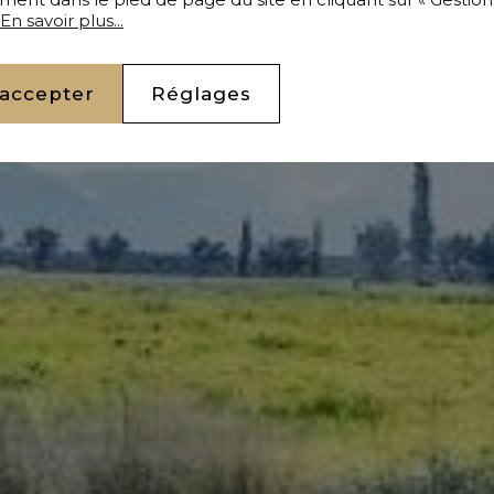
En savoir plus...
 accepter
Réglages
r Terrain à bâtir 11.8 ha Marrakech