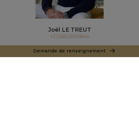
Joël LE TREUT
+212662890844
Agence Marrakech
Demande de renseignement
Local n° 3, Hivernage, Angle Av. Moulay El Hassan
et Rue Imam Chafii
40000 Marrakech
+ 212 524 422 229
Demande de renseignements