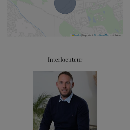
Leaflet
|
Map data ©
OpenStreetMap
contributors
Interlocuteur