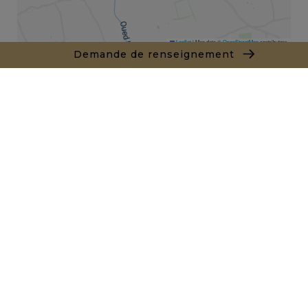
Leaflet
|
Map data ©
OpenStreetMap
contributors
Demande de renseignement
Interlocuteur