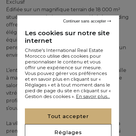
Exclusif
Édifiée sur un magnifique terrain de 18 000 m²
situé en zone urbaine, cette propriété de standing
Continuer sans accepter
offre une alliance parfaite entre architecture
Les cookies sur notre site
élégante, finitions haut de gamme et
internet
équipements de qualité. Chaque espace a été
pensé pour proposer un confort optimal dans un
Christie's International Real Estate
environnement résidentiel privilégié.
Morocco utilise des cookies pour
personnaliser le contenu et vous
offrir une expérience sur mesure.
L’entrée conduit vers une cuisine office avec salle
Vous pouvez gérer vos préférences
à manger, avant de découvrir un superbe triple
et en savoir plus en cliquant sur «
Réglages » et à tout moment dans le
salon avec cheminée. Grâce à de larges baies
pied de page du site en cliquant sur «
vitrées à galandage, les espaces de réception
Gestion des cookies ».
En savoir plus...
profitent d’une luminosité remarquable et
s’ouvrent naturellement sur les terrasses.
Tout accepter
La villa est organisée en deux ailes distinctes. La
première accueille trois chambres en suite ainsi
Réglages