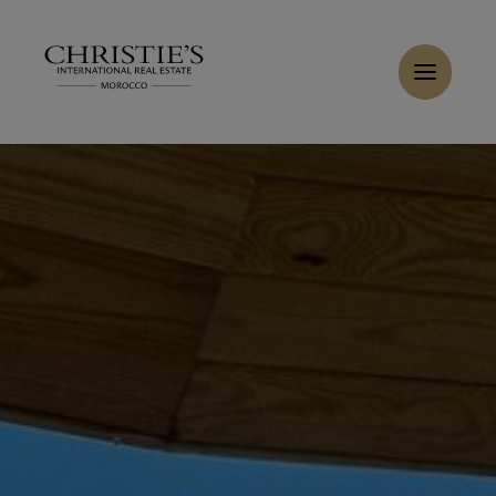
Panneau de gestion des cookies
Accueil
>
Ventes
>
Acheter Villa 11 pièces 900 m² Marrakech