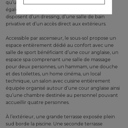
qu’un toilette invités. La seconde comprend
également trois chambres en suite. Toutes
disposent d’un dressing, d’une salle de bain
privative et d’un accès direct aux extérieurs.
Accessible par ascenseur, le sous-sol propose un
espace entièrement dédié au confort avec une
salle de sport bénéficiant d’une cour anglaise, un
espace spa comprenant une salle de massage
pour deux personnes, un hammam, une douche
et des toilettes, un home cinéma, un local
technique, un salon avec cuisine entièrement
équipée organisé autour d’une cour anglaise ainsi
qu’une chambre destinée au personnel pouvant
accueillir quatre personnes.
À l’extérieur, une grande terrasse exposée plein
sud borde la piscine. Une seconde terrasse