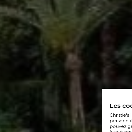
Les coo
Christie's
personnal
pouvez gér
à tout mo