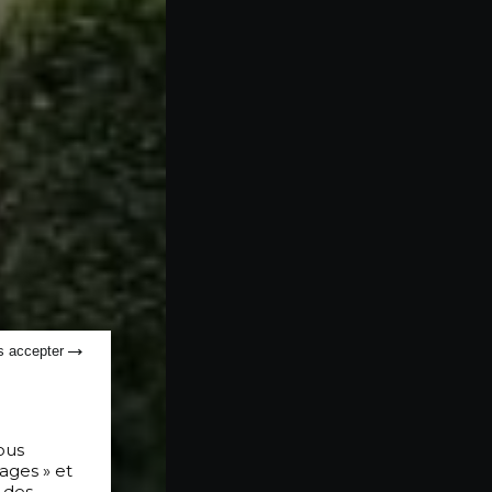
s accepter
ous
ages » et
 des