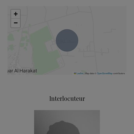
+
−
Leaflet
|
Map data ©
OpenStreetMap
contributors
Interlocuteur