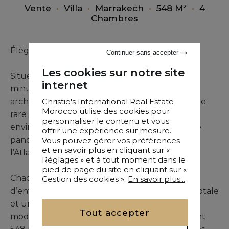
Vente
•
Villa
•
Marrakech
•
548 M²
•
4
Chambres
Élégance contemporaine face à l’Atlas
Continuer sans accepter
Les cookies sur notre site
Situé sur la Route d’Ourika – km 7, à quelques
internet
minutes seulement de Marrakech, ce projet
Christie's International Real Estate
architectural d’exception propose un ensemble
Morocco utilise des cookies pour
rare de villas contemporaines bénéficiant d’un
personnaliser le contenu et vous
environnement naturel privilégié et d’une vue
offrir une expérience sur mesure.
panoramique dégagée sur les montagnes de
Vous pouvez gérer vos préférences
et en savoir plus en cliquant sur «
l’Atlas.
Réglages » et à tout moment dans le
pied de page du site en cliquant sur «
Chaque villa s’implante sur un terrain privatif
Gestion des cookies ».
En savoir plus...
d’environ 2 230 m², garantissant une intimité totale
et une parfaite harmonie entre architecture
Tout accepter
moderne et paysage environnant. Développant