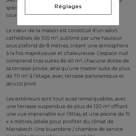
548 m² habitables, les villas offrent des volumes
Réglages
spectaculaires et une conception résolument
tournée vers la lumière.
Le cœur de la maison est constitué d’un salon
cathédrale de 100 m², sublimé par une hauteur
sous plafond de 8 mètres, créant une atmosphère
à la fois majestueuse et chaleureuse. L’espace nuit
comprend trois suites de 40 m², chacune dotée de
sa terrasse privée, ainsi qu’une master suite de plus
de 70 m² à l’étage, avec terrasse panoramique et
jacuzzi privé.
Les extérieurs sont tout aussi remarquables, avec
une terrasse suspendue de plus de 120 m² offrant
une vue imprenable sur l’Atlas, et une piscine de 15
x 4 mètres, idéale pour profiter du climat de
Marrakech. Une buanderie / chambre de service