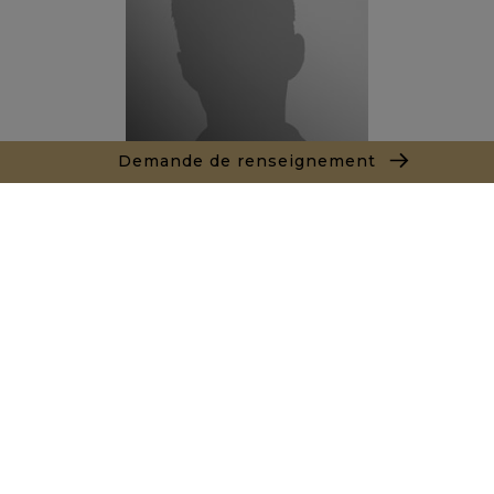
Demande de renseignement
Thibault LE ROUX
Agent commercial
+212666342308
Agence Marrakech
Local n° 3, Hivernage, Angle Av. Moulay El Hassan
et Rue Imam Chafii
40000 Marrakech
+ 212 524 422 229
Demande de renseignements