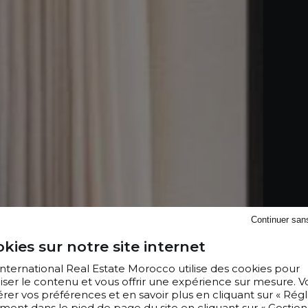
Continuer san
kies sur notre site internet
 International Real Estate Morocco utilise des cookies pour
iser le contenu et vous offrir une expérience sur mesure. V
er vos préférences et en savoir plus en cliquant sur « Régl
ment dans le pied de page du site en cliquant sur « Gestion