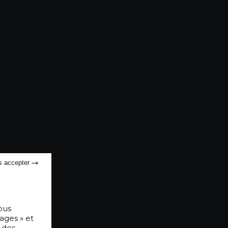
s accepter
ous
ages » et
 des