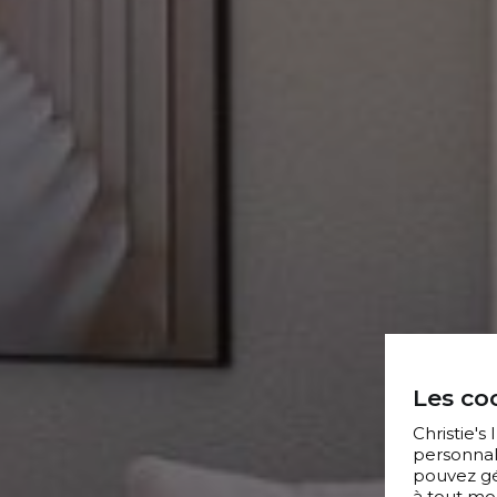
Les coo
Christie's
personnal
pouvez gér
à tout mo