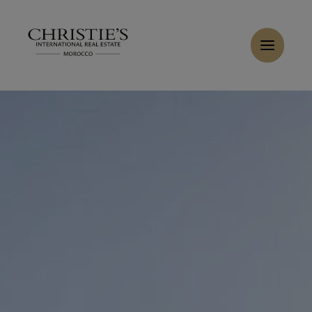
Panneau de gestion des cookies
Accueil
>
Ventes
>
Acheter Penthouse 4 pièces 249 m² Marrakech