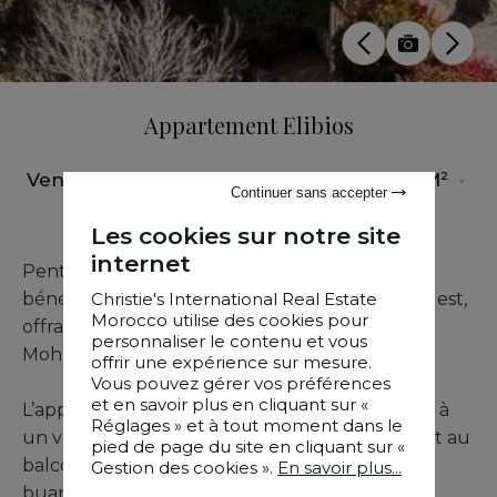
Appartement Elibios
Vente
•
Penthouse
•
Marrakech
•
249 M²
•
Continuer sans accepter
3 Chambres
Les cookies sur notre site
internet
Penthouse de 249 m² situé au dernier étage,
Christie's International Real Estate
bénéficiant d’une triple exposition Est-Sud-Ouest,
Morocco utilise des cookies pour
offrant une vue imprenable sur le boulevard
personnaliser le contenu et vous
Mohammed VI et les montagnes de l’Atlas.
offrir une expérience sur mesure.
Vous pouvez gérer vos préférences
et en savoir plus en cliquant sur «
L’appartement comprend une entrée menant à
Réglages » et à tout moment dans le
un vaste salon-séjour avec accès à la terrasse et au
pied de page du site en cliquant sur «
balcon, une cuisine entièrement équipée avec
Gestion des cookies ».
En savoir plus...
buanderie, un toilette invité, deux chambres