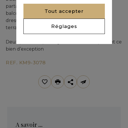
partageant une salle de bain (dont une avec
Tout accepter
balcon/terrasse), et une suite parentale avec
dressing, salle de bain et accès à deux
Réglages
terrasses/balcons.
Deux places de parking en sous-sol complètent ce
bien d’exception
REF. KM9-3078
A savoir ...