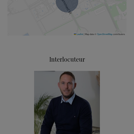
Leaflet
|
Map data ©
OpenStreetMap
contributors
Interlocuteur