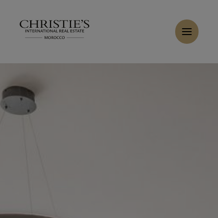
Panneau de gestion des cookies
Accueil
>
Ventes
>
Acheter Villa 6 pièces 285 m² Marrakech