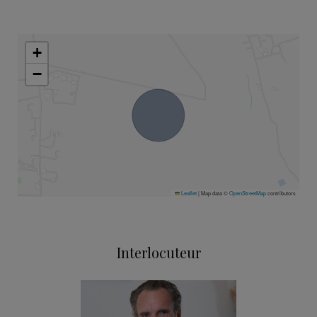
+
−
Leaflet
|
Map data ©
OpenStreetMap
contributors
Interlocuteur