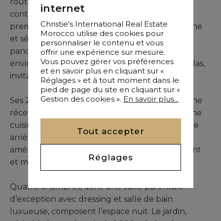
route pittoresque de l’Ourika, cette villa
internet
contemporaine de plain-pied se dresse en
Christie's International Real Estate
première ligne au sein d’une résidence moderne
Morocco utilise des cookies pour
et sécurisée. Sans aucun vis-à-vis, elle offre un
personnaliser le contenu et vous
panorama spectaculaire sur les oliveraies
offrir une expérience sur mesure.
Vous pouvez gérer vos préférences
environnantes et les sommets enneigés de l’Atlas,
et en savoir plus en cliquant sur «
invitant à une vie paisible et harmonieuse.
Réglages » et à tout moment dans le
pied de page du site en cliquant sur «
Gestion des cookies ».
En savoir plus...
Ses 285 m² habitables se déploient autour d’une
réception traversante baignée de lumière, d’une
cuisine hautement équipée complétée par une
Tout accepter
arrière-cuisine fonctionnelle, et d’un
aménagement intérieur pensé avec raffinement
Réglages
et matériaux de qualité.
Quatre chambres, dont une suite parentale
d’exception avec dressing et salle de bain
luxueuse, composent l’espace nuit. Le jardin,