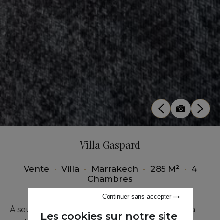
Villa Gaspard
Vente
•
Villa
•
Marrakech
•
285 M²
•
4
Chambres
Continuer sans accepter
À seulement 12 kilomètres de Marrakech, sur la
Les cookies sur notre site