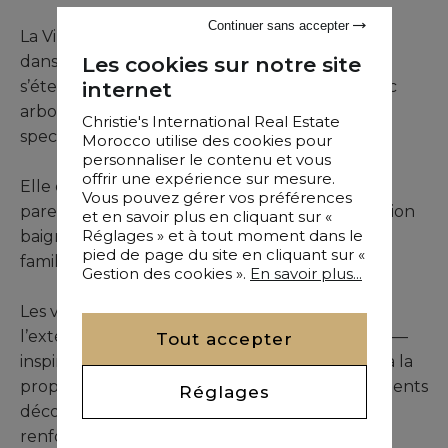
Continuer sans accepter
La Villa Elya se trouve sur la Route de l’Ourika,
Les cookies sur notre site
dans un environnement naturel privilégié, et
internet
s’étend sur 550 m² habitables au sein d’un parc
arboré de plus d’un hectare, avec une vue
Christie's International Real Estate
spectaculaire sur les montagnes de l’Atlas.
Morocco utilise des cookies pour
personnaliser le contenu et vous
offrir une expérience sur mesure.
Elle comprend 4 chambres, dont une suite
Vous pouvez gérer vos préférences
parentale, ainsi que de vastes pièces de réception
et en savoir plus en cliquant sur «
Réglages » et à tout moment dans le
baignées de lumière, conçues pour une vie de
pied de page du site en cliquant sur «
famille ou entre amis tout en élégance.
Gestion des cookies ».
En savoir plus...
Les volumes généreux, les ouvertures vers
l’extérieur et l’architecture végétale du jardin —
Tout accepter
inspirée des traditions japonaises — confèrent à la
propriété une atmosphère apaisante. Les éléments
Réglages
décoratifs en fer forgé, en forme de lianes,
renforcent ce cadre bucolique propice à la