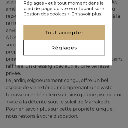
séjour avec cheminée, une cuisine fonctionnelle,
Réglages » et à tout moment dans le
pied de page du site en cliquant sur «
aménagée et équipée, ainsi qu’une chambre au
Gestion des cookies ».
En savoir plus...
rez-de-chaussée bénéficiant d’un accès direct à la
terrasse, idéale pour profiter du cadre
environnant.
Tout accepter
À l’étage, la villa propose deux chambres
supplémentaires, toutes deux dotées de leur
Réglages
propre salle de bains et dressing. La suite
principale complète l’étage avec une salle de bains
raffinée, un dressing spacieux et une terrasse
privée.
Le jardin, soigneusement conçu, offre un bel
espace de vie extérieur comprenant une vaste
terrasse orientée plein sud, ainsi qu’une piscine qui
invite à la détente sous le soleil de Marrakech.
Pour en savoir plus sur cette propriété unique,
nous restons à votre disposition.