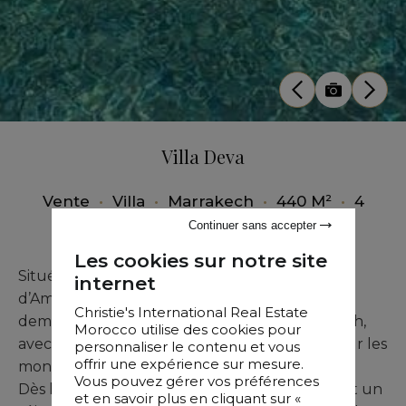
Villa Deva
Vente
•
Villa
•
Marrakech
•
440 M²
•
4
Chambres
Continuer sans accepter
Les cookies sur notre site
Située à proximité immédiate du réputé Golf
internet
d’Amelkis, la Villa Deva est une magnifique
Christie's International Real Estate
demeure contemporaine à vendre à Marrakech,
Morocco utilise des cookies pour
avec une vue panoramique époustouflante sur les
personnaliser le contenu et vous
offrir une expérience sur mesure.
montagnes de l’Atlas.
Vous pouvez gérer vos préférences
Dès l’entrée, on découvre un spacieux salon et un
et en savoir plus en cliquant sur «