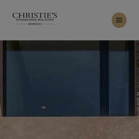
Panneau de gestion des cookies
Accueil
>
Ventes
>
Acheter Villa 6 pièces 440 m² Marrakech
Acheter Villa 7 pièces 540 m² Marrakech