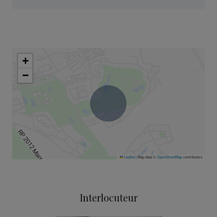
+
−
Leaflet
|
Map data ©
OpenStreetMap
contributors
Interlocuteur